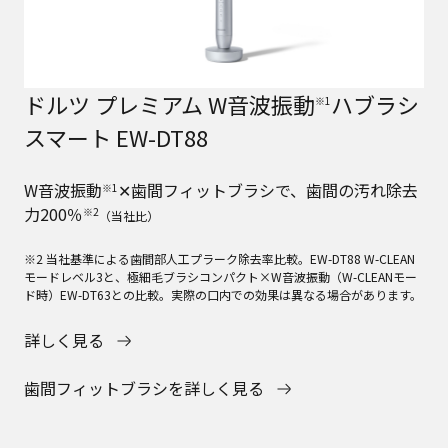
ドルツ プレミアム W音波振動
ハブラシ
※1
スマート EW-DT88
W音波振動
✕歯間フィットブラシで、歯間の汚れ除去
※1
力200％
※2
（当社比）
※2 当社基準による歯間部人工プラーク除去率比較。EW-DT88 W-CLEAN
モードレベル3と、極細毛ブラシコンパクト×W音波振動（W-CLEANモー
ド時）EW-DT63との比較。実際の口内での効果は異なる場合があります。
詳しく見る
歯間フィットブラシを詳しく見る