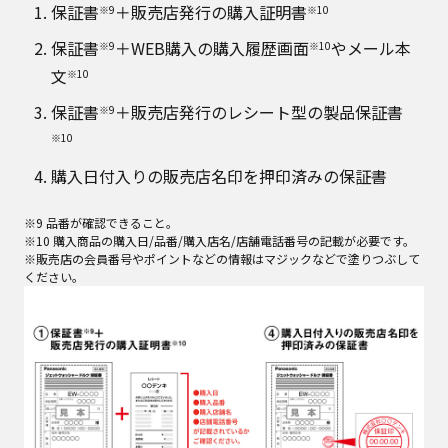
保証書
＋販売店発行の購入証明書
※9
※10
保証書
＋WEB購入の購入履歴画面
やメール本
※9
※10
文
※10
保証書
＋販売店発行のレシート型の製品保証書
※9
※10
購入日付入りの販売店名印を押印済みの保証書
※9 品番が確認できること。
※10 購入商品の購入日/品番/購入店名/店舗電話番号の記載が必要です。
※販売店の会員番号やポイントなどの情報はマジックなどで塗りつぶして
ください。