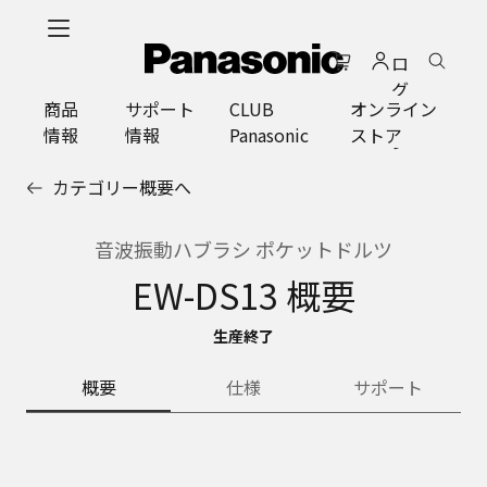
メ
イ
ロ
ン
グ
コ
商品
サポート
CLUB
オンライン
イ
ン
情報
情報
Panasonic
ストア
ン
テ
ン
カテゴリー概要へ
ツ
に
ス
音波振動ハブラシ ポケットドルツ
キ
EW-DS13 概要
ッ
プ
生産終了
概要
仕様
サポート