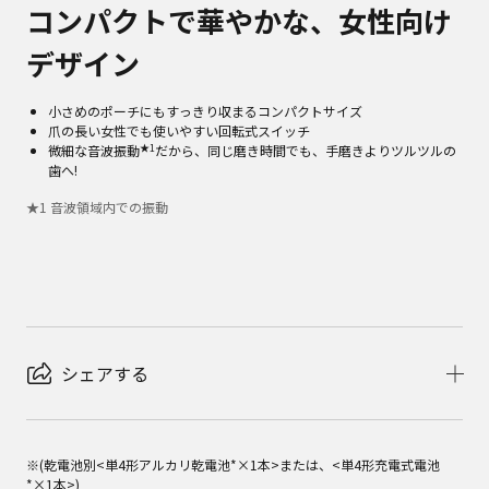
コンパクトで華やかな、女性向け
デザイン
小さめのポーチにもすっきり収まるコンパクトサイズ
爪の長い女性でも使いやすい回転式スイッチ
★1
微細な音波振動
だから、同じ磨き時間でも、手磨きよりツルツルの
歯へ!
★
1
音波領域内での振動
シェアする
※(乾電池別<単4形アルカリ乾電池*×1本>または、<単4形充電式電池
*×1本>) 
