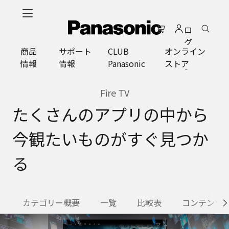
メ
イ
ロ
ン
グ
コ
商品
サポート
CLUB
オンライン
イ
ン
情報
情報
Panasonic
ストア
ン
テ
ン
ツ
Fire TV
に
たくさんのアプリの中から
ス
キ
今観たいものがすぐ見つか
ッ
プ
る
カテゴリー概要
一覧
比較表
コンテンツ