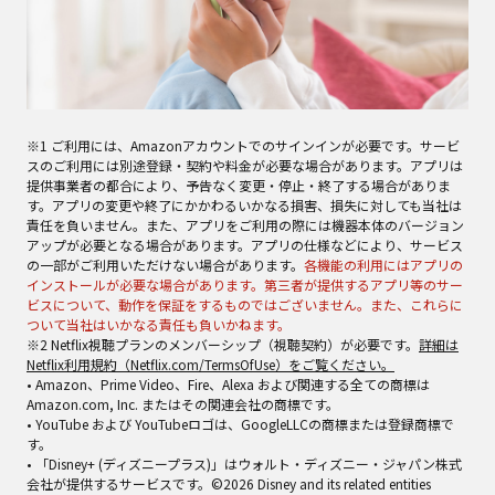
※1 ご利用には、Amazonアカウントでのサインインが必要です。サービ
スのご利用には別途登録・契約や料金が必要な場合があります。アプリは
提供事業者の都合により、予告なく変更・停止・終了する場合がありま
す。アプリの変更や終了にかかわるいかなる損害、損失に対しても当社は
責任を負いません。また、アプリをご利用の際には機器本体のバージョン
アップが必要となる場合があります。アプリの仕様などにより、サービス
の一部がご利用いただけない場合があります。
各機能の利用にはアプリの
インストールが必要な場合があります。第三者が提供するアプリ等のサー
ビスについて、動作を保証をするものではございません。また、これらに
ついて当社はいかなる責任も負いかねます。
※2 Netflix視聴プランのメンバーシップ（視聴契約）が必要です。
詳細は
Netflix利用規約（Netflix.com/TermsOfUse）をご覧ください。
• Amazon、Prime Video、Fire、Alexa および関連する全ての商標は
Amazon.com, Inc. またはその関連会社の商標です。
• YouTube および YouTubeロゴは、GoogleLLCの商標または登録商標で
す。
• 「Disney+ (ディズニープラス)」はウォルト・ディズニー・ジャパン株式
会社が提供するサービスです。©2026 Disney and its related entities