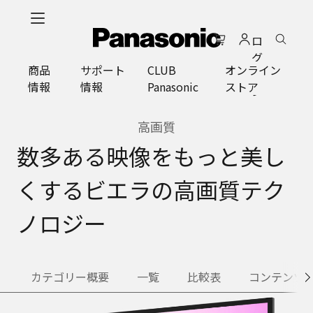
メ
イ
ロ
ン
グ
コ
商品
サポート
CLUB
オンライン
イ
ン
情報
情報
Panasonic
ストア
ン
テ
ン
ツ
高画質
に
数多ある映像をもっと美し
ス
キ
くするビエラの高画質テク
ッ
プ
ノロジー
カテゴリー概要
一覧
比較表
コンテンツ