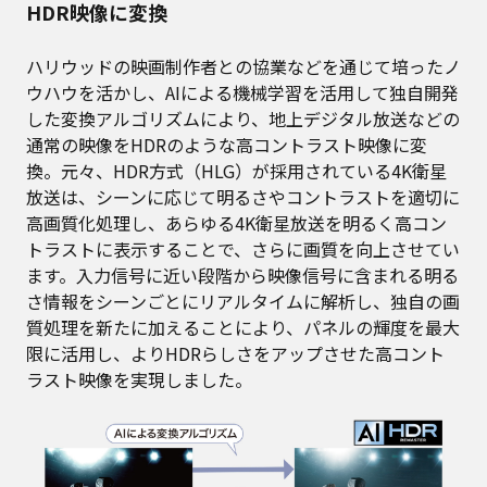
HDR映像に変換
ハリウッドの映画制作者との協業などを通じて培ったノ
ウハウを活かし、AIによる機械学習を活用して独自開発
した変換アルゴリズムにより、地上デジタル放送などの
通常の映像をHDRのような高コントラスト映像に変
換。元々、HDR方式（HLG）が採用されている4K衛星
放送は、シーンに応じて明るさやコントラストを適切に
高画質化処理し、あらゆる4K衛星放送を明るく高コン
トラストに表示することで、さらに画質を向上させてい
ます。入力信号に近い段階から映像信号に含まれる明る
さ情報をシーンごとにリアルタイムに解析し、独自の画
質処理を新たに加えることにより、パネルの輝度を最大
限に活用し、よりHDRらしさをアップさせた高コント
ラスト映像を実現しました。