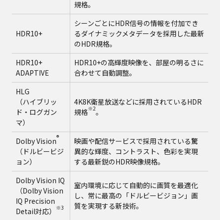
規格。
シーンごとにHDR信号の情報を付加でき
HDR10+
るダイナミックメタデータを採用した最新
のHDR規格。
HDR10+
HDR10+の高輝度映像を、部屋の明るさに
ADAPTIVE
合わせて自動調整。
HLG
（ハイブリッ
4K8K衛星放送などに採用されているHDR
※2
ド・ログガン
規格
。
マ）
®
Dolby Vision
映画や配信サービスで採用されている驚
（ドルビービジ
異的な輝度、コントラスト、色彩を実現
ョン）
する最新鋭のHDR映像規格。
Dolby Vision IQ
室内環境に応じて自動的に画質を最適化
（Dolby Vision
し、常に最高の「ドルビービジョン」画
IQ Precision
質を実現する新技術。
※3
Detail対応）