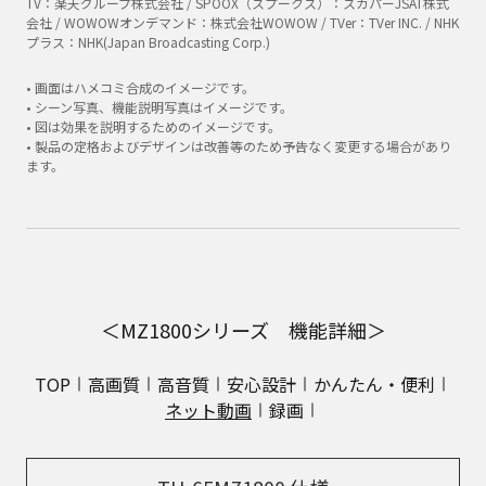
TV：楽天グループ株式会社 / SPOOX（スプークス）：スカパーJSAT株式
会社 / WOWOWオンデマンド：株式会社WOWOW / TVer：TVer INC. / NHK
プラス：NHK(Japan Broadcasting Corp.)
• 画面はハメコミ合成のイメージです。
• シーン写真、機能説明写真はイメージです。
• 図は効果を説明するためのイメージです。
• 製品の定格およびデザインは改善等のため予告なく変更する場合があり
ます。
＜MZ1800シリーズ 機能詳細＞
TOP
高画質
高音質
安心設計
かんたん・便利
ネット動画
録画