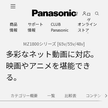
メ
イ
ロ
ン
グ
コ
商品
サポート
CLUB
オンライン
イ
ン
情報
情報
Panasonic
ストア
ン
テ
ン
ツ
MZ1800シリーズ [65v/55v/48v]
に
多彩なネット動画に対応。
ス
キ
映画やアニメを堪能でき
ッ
プ
る。
カテゴリー概要
一覧
比較表
コンテンツ