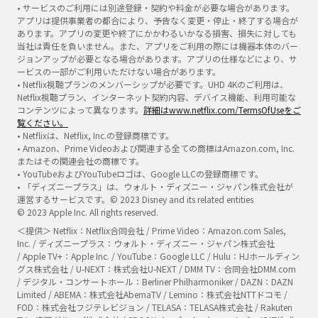
• サービスのご利用には別途登録・契約や料金が必要な場合があります。
アプリは提供事業者の都合により、予告なく変更・停止・終了する場合が
あります。アプリの変更や終了にかかわるいかなる損害、損失に対しても
当社は責任を負いません。また、アプリをご利用の際には機器本体のバー
ジョンアップが必要となる場合があります。アプリの仕様などにより、サ
ービスの一部がご利用いただけない場合があります。
• Netflix視聴プランのメンバーシップが必要です。UHD 4Kのご利用は、
Netflix視聴プラン、インターネット契約内容、デバイス機能、利用可能な
コンテンツによって異なります。
詳細はwww.netflix.com/TermsOfUseをご
覧ください。
• Netflixは、Netflix, Inc.の登録商標です。
• Amazon、Prime Videoおよび関連する全ての商標はAmazon.com, Inc.
またはその関連会社の商標です。
• YouTubeおよびYouTubeロゴは、Google LLCの登録商標です。
• 「ディズニープラス」は、ウォルト・ディズニー・ジャパン株式会社が
運営するサービスです。© 2023 Disney and its related entities
© 2023 Apple Inc. All rights reserved.
＜提供＞ Netflix：Netflix合同会社 / Prime Video：Amazon.com Sales,
Inc. / ディズニープラス：ウォルト・ディズニー・ジャパン株式会社
/ Apple TV+：Apple Inc. / YouTube：Google LLC / Hulu：HJホールディン
グス株式会社 / U-NEXT：株式会社U-NEXT / DMM TV：合同会社DMM.com
/ デジタル・コンサートホール：Berliner Philharmoniker / DAZN：DAZN
Limited / ABEMA：株式会社AbemaTV / Lemino：株式会社NTTドコモ /
FOD：株式会社フジテレビジョン / TELASA：TELASA株式会社 / Rakuten