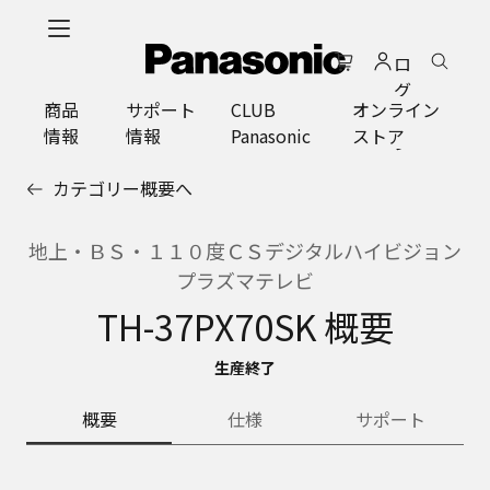
メ
イ
ロ
ン
グ
コ
商品
サポート
CLUB
オンライン
イ
ン
情報
情報
Panasonic
ストア
ン
テ
ン
カテゴリー概要へ
ツ
に
ス
地上・ＢＳ・１１０度ＣＳデジタルハイビジョン
キ
プラズマテレビ
ッ
TH-37PX70SK 概要
プ
生産終了
概要
仕様
サポート