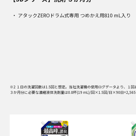
アタックZEROドラム式専用 つめかえ用810 mL入り 
※2 １日の洗濯回数は1.5回と想定。当社洗濯機の使用ログデータより、１回あたり
３か月分に必要な濃縮液体洗剤量は0.8杯(19 mL)/回×1.5回/日×90日=2,56