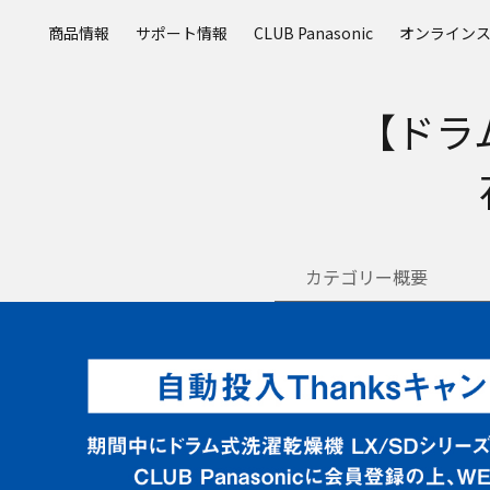
メ
商品情報
サポート情報
CLUB Panasonic
オンライン
イ
ン
コ
【ドラ
ン
テ
ン
ツ
に
ス
キ
カテゴリー概要
ッ
プ