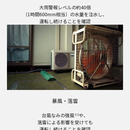
大雨警報レベルの約40倍
（1時間600mm相当）の水量を注水し、
運転し続けることを確認
暴風・落雷
台風なみの強風
や、
※2
落雷による影響を受けても
運転し続けることを確認