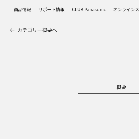
メ
商品情報
サポート情報
CLUB Panasonic
オンライン
イ
ン
コ
カテゴリー概要へ
ン
テ
ン
ツ
に
ス
キ
ッ
概要
プ