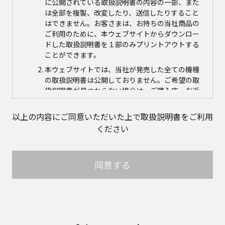
に公開されている取扱説明書の内容の一部、また
は全部を複製、改変したり、送信したりすること
はできません。お客さまは、お持ちの当社商品の
ご利用のために、本ウェブサイトからダウンロー
ドした取扱説明書を１部のみプリントアウトする
ことができます。
本ウェブサイトでは、当社が発売した全ての機種
の取扱説明書は公開しておりません。ご希望の取
扱説明書が見つからない場合は、ご購入店、お近
くの当社商品の取扱店、または当社サービス会社
に直接お問い合わせの上、ご購入いただきますよ
以上の内容にご同意いただいた上で取扱説明書をご利用
うお願いいたします。ただし、商品自体の生産中
ください
止などの理由により、当該商品につき取扱説明書
をご提供できない場合がありますので、あらかじ
めご了承ください。
同意する
本ウェブサイトに公開されている取扱説明書の対
象商品が生産中止などの理由でご購入できない場
合がありますので、あらかじめご了承ください。
取扱説明書の内容
取扱説明書に記載のご相談窓口における個人情報