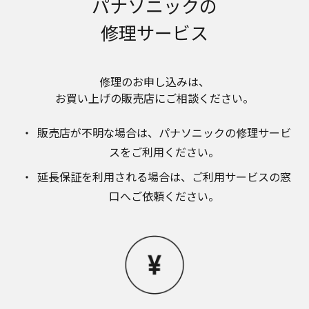
パナソニックの
のお取り扱いについて。パナソニック株式会社お
よびその関係会社は、お客様の個人情報やご相談
修理サービス
内容を、ご相談への対応や修理、その確認などの
ために利用し、その記録を残すことがあります。
また、個人情報を適切に管理し、修理業務を委託
する場合や正当な理由がある場合を除き、第三者
修理のお申し込みは、​
に提供しません。お問い合わせは、ご相談された
お買い上げの販売店にご相談ください。​
窓口にご連絡ください。
なお、本ウェブサイトに公開されている取扱説明
販売店が不明な場合は、​パナソニックの修理サービ
書は、原則として商品が発売された当初のものを
掲載しています。したがいまして、会社名やお客
スをご利用ください。​
様ご相談窓口の連絡先などが変更されている場合
延長保証を利用される場合は、​ご利用サービスの窓
があります。また、本ウェブサイトに公開されて
いる説明書の記載内容と、お客様がお持ちの商品
口へご依頼ください。
の仕様がその後のマイナーチェンジにより、異な
る場合があります。本ウェブサイトに公開されて
いる取扱説明書の内容とお手持ちの商品の仕様に
相違がある場合は、ご購入店、お近くの当社商品
の取扱店、または当社サービス会社に直接お問い
合わせください。また、商品に同梱される取扱説
明書が改訂されている場合、当社の選択により、