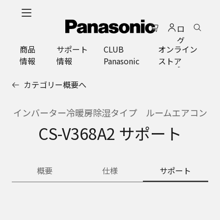
メ
イ
ロ
ン
グ
コ
商品
サポート
CLUB
オンライン
イ
ン
情報
情報
Panasonic
ストア
ン
テ
ン
カテゴリー概要へ
ツ
に
ス
インバーター冷暖房除湿タイプ ルームエアコン
キ
CS-V368A2 サポート
ッ
プ
概要
仕様
サポート