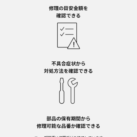
予告なく、発売当初のものに代えて、改訂版を本
ウェブサイトに掲載する場合もあります。ただ
修理の目安金額を​
し、本ウェブサイトに公開されている取扱説明書
確認できる
は、商品本体に同梱する取扱説明書の変更の度に
修正・更新するものではありません。
商品には、取扱説明書を補足する操作ガイドなど
の印刷物が同梱されていることがありますが、本
ウェブサイトではそれらの印刷物は公開しており
ませんことをご了承ください。
不具合症状から​
安全上のご注意
対処方法を確認できる
商品ご使用時の安全上のご注意については、取扱
説明書に記載または別途同梱の別紙にてお客様に
ご提供しておりますが、本ウェブサイトでは別紙
にて提供している情報は公開しておりません。
取扱説明書中に記載する安全上のご注意は、法的
規制などの変化に応じて変更する場合がありま
す。お手持ちの商品に関し、本ウェブサイトに公
部品の保有期間から​
開されている取扱説明書に記載の安全上のご注意
修理可能な品番か確認できる
についてのご質問等がありましたら、ご購入店、
お近くの当社商品の取扱店、または当社サービス