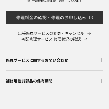
一部機種は修理受付を終了しています​
会社に直接お問い合わせください。
本ウェブサイトのサービスに係わる損害の免責
本ウェブサイトのサービスの利用、または利用できな
修理料金の確認・修理のお申し込み
かったことにより万一損害（データの破損・業務の中
断・営業情報の損失などによる損害を含む）が生じ、
たとえそのような損害の発生や第三者からの賠償請求
出張修理サービスの変更・キャンセル
の可能性があることについてあらかじめ知らされた場
宅配修理サービス 修理状況の確認
合でも、当社は一切責任を負いませんことをご了承く
ださい。
本ウェブサイトのサービスの中止、変更など
本ウェブサイトのサービスは予告なく中止、または内
修理サービスに関するお問い合わせ​
容や条件を変更する場合があります。あらかじめご了
承ください。
お問い合わせ
取扱説明書は、商品をご購入いただいたお客様のため
補修用性能部品の保有期間​
の資料です。本ウェブサイトに公開されている取扱説
明書について、ご購入のお客様以外からのお問い合わ
せにはお応えできない場合がありますことを、ご了承
ください。