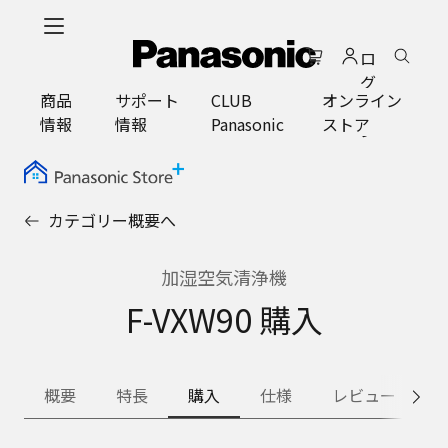
メ
イ
ロ
ン
グ
コ
商品
サポート
CLUB
オンライン
イ
ン
情報
情報
Panasonic
ストア
ン
テ
ン
ツ
に
カテゴリー概要へ
ス
キ
ッ
加湿空気清浄機
プ
F-VXW90 購入
概要
特長
購入
仕様
レビュー