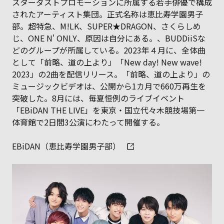
スターダストプロモーションに所属する若手俳優で構成
されたアーティスト集団。正式名称は恵比寿学園男子
部。超特急、M!LK、SUPER★DRAGON、さくらしめ
じ、ONE N' ONLY、原因は自分にある。、BUDDiiSな
どのグループが所属している。2023年４月に、全体曲
として「前略、道の上より」「New day! New wave!
2023」の2曲を配信リリース。「前略、道の上より」の
ミュージックビデオは、公開から1カ月で660万再生を
突破した。8月には、毎夏恒例のライブイベント
「EBiDAN THE LIVE」を東京・国立代々木競技場第一
体育館で2日間3公演にわたって開催する。
EBiDAN（恵比寿学園男子部）