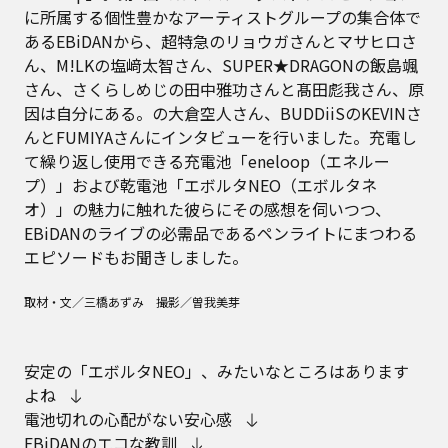
に所属する個性豊かなアーティストグループの集合体で
あるEBiDANから、超特急のリョウガさんとマサヒロさ
ん、M!LKの塩﨑太智さん、SUPER★DRAGONの飯島颯
さん、さくらしめじの田中雅功さんと髙田彪我さん、原
因は自分にある。の大倉空人さん、BUDDiiSのKEVINさ
んとFUMIYAさんにインタビューを行いました。充電し
て繰り返し使用できる充電池「eneloop（エネルー
プ）」および乾電池「エボルタNEO（エボルタネ
オ）」の魅力に触れた彼らにその感想を伺いつつ、
EBiDANのライブの必需品であるペンライトにまつわる
エピソードもお聞きしました。
取材・文／三橋あずみ 撮影／曽我美芽
安定の「エボルタNEO」、みたいなところはあります
よね
電池切れの心配がない安心感
EBiDANのエコな教訓