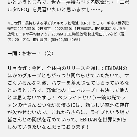
いというところで、世界一長持ち
する乾電池・「エボ
※1
ルタNEO」を見習いたいと思いますし……。
※1 世界一長持ちする単3形アルカリ乾電池（LR6）として、ギネス世界記
録™に2017年10月2日認定。2022年10月1日再認定。IEC基準における全
放電モードの平均値より。250mA 1日1時間放電 終止電圧0.9Vなど（温
度：20±2℃、相対湿度：(55+20,55-40)％）
一同：
おおー！（笑）
リョウガ：
今回、全体曲のリリースを通してEBiDANの
ほかのグループともがっつり関わらせていただいて、す
ごくいろんな刺激、パワーを蓄えさせてもらっているな
というところで、充電池の「エネループ」も決して他人
とは思えないですし！ ペンライトという一筋の光でフ
ァンの皆さんとつながる僕らには、頼もしい電池の存在
が欠かせないので。これからさらに、ライブという場で
皆さんとの関係を深めていって、EBiDANを世界に知ら
しめていきたいなと思っております！