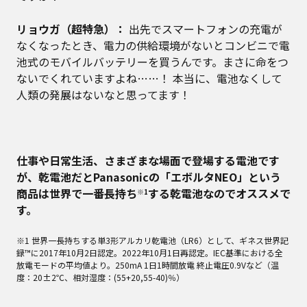
リョウガ（超特急）：
出先でスマートフォンの充電が
なくなったとき、電力の供給環境がないとコンビニで電
池式のモバイルバッテリーを買うんです。まさに命をつ
ないでくれていますよね……！ 本当に、電池なくして
人類の発展はないなと思ってます！
――仕事や日常生活、さまざまな場面で登場する電池です
が、乾電池だとPanasonicの「エボルタNEO」という
商品は世界で一番長持ち
する乾電池なのでオススメで
※1
す。
※1 世界一長持ちする単3形アルカリ乾電池（LR6）として、ギネス世界記
録™に2017年10月2日認定。2022年10月1日再認定。IEC基準における全
放電モードの平均値より。250mA 1日1時間放電 終止電圧0.9Vなど（温
度：20±2℃、相対湿度：(55+20,55-40)％）