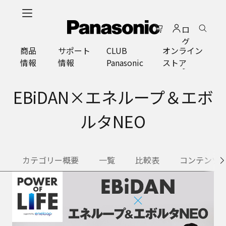
メ
イ
ロ
ン
グ
コ
商品
サポート
CLUB
オンライン
イ
ン
情報
情報
Panasonic
ストア
ン
テ
ン
ツ
EBiDAN×エネループ＆エボ
に
ス
ルタNEO
キ
ッ
プ
カテゴリー概要
一覧
比較表
コンテンツ