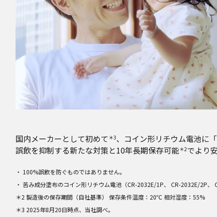
国内メーカーとして初めて
、コイン形リチウム電池に「
＊3
誤飲を抑制する新たな対策と10年長期保存可能
でより
＊2
・ 100%誤飲を防ぐものではありません。
・ 苦み成分塗布のコイン形リチウム電池（CR-2032E/1P、 CR-2032E/2P、 CR-
＊2 製造後の保存期間（自社基準） 保存条件温度：20℃ 相対湿度：55%
＊3 2025年8月20日時点、当社調べ。