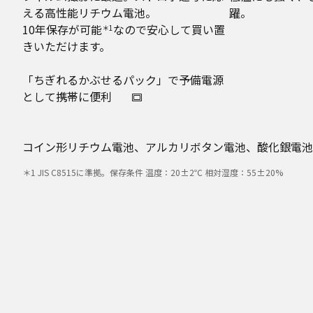
える高性能リチウム電池。
躍。
10年保存が可能
なので安心して買い置
＊1
きいただけます。
「ちぎれるかぶせるパック」で予備電源
として携帯に便利
コイン形リチウム電池、アルカリボタン電池、酸化銀電池
＊1 JIS C8515に準拠。保存条件 温度：20±2℃ 相対湿度：55±20%