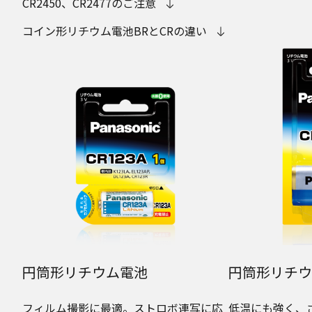
CR2450、CR2477のご注意
コイン形リチウム電池BRとCRの違い
円筒形リチウム電池
円筒形リチウ
フィルム撮影に最適。ストロボ連写に応
低温にも強く、