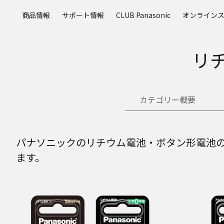
メ
商品情報
サポート情報
CLUB Panasonic
オンライン
イ
ン
コ
リ
ン
テ
ン
ツ
カテゴリー概要
に
ス
キ
ッ
パナソニックのリチウム電池・ボタン形電池
プ
ます。