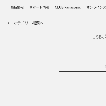
メ
商品情報
サポート情報
CLUB Panasonic
オンライン
イ
ン
コ
カテゴリー概要へ
ン
テ
USB
ン
ツ
に
ス
キ
ッ
プ