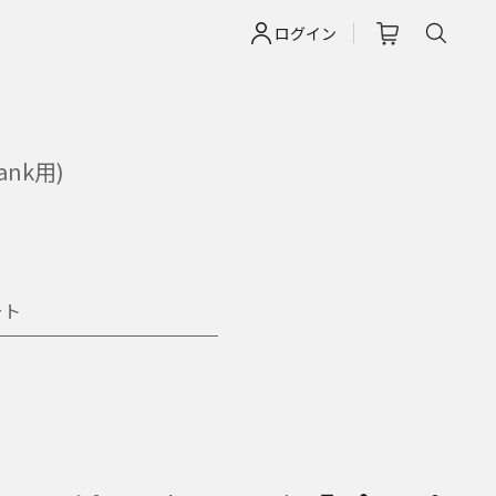
ログイン
nk用)
ート