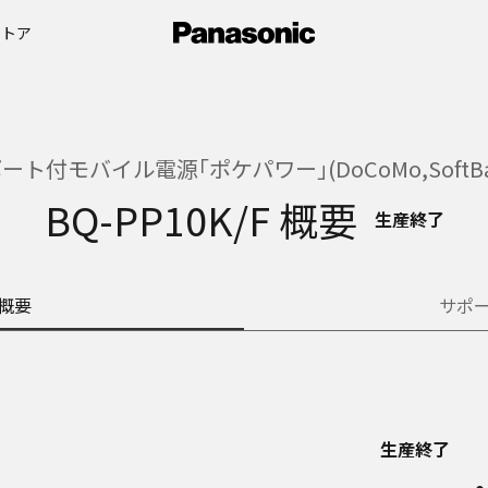
ストア
ポート付モバイル電源｢ポケパワー｣(DoCoMo,SoftBa
BQ-PP10K/F 概要
生産終了
概要
サポ
生産終了