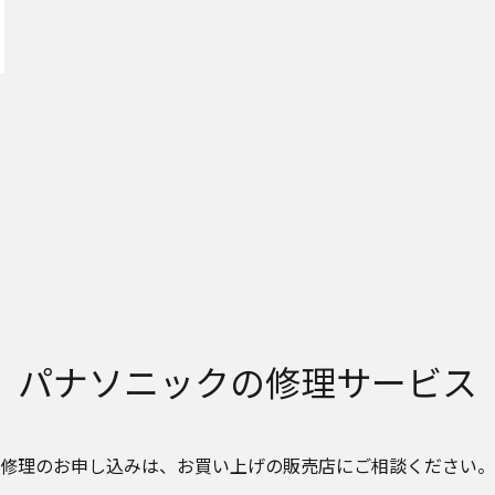
記載する安全上のご注意は、法的規制などの変化に応じて変更する場合が
ェブサイトに公開されている取扱説明書に記載の安全上のご注意につい
お近くの当社商品の取扱店、または当社サービス会社に直接お問い合わ
ービスに係わる損害の免責
ービスの利用、または利用できなかったことにより万一損害（データの
ト
損害を含む）が生じ、たとえそのような損害の発生や第三者からの賠償
らされた場合でも、当社は一切責任を負いませんことをご了承ください
ービスの中止、変更など
ービスは予告なく中止、または内容や条件を変更する場合があります。
をご購入いただいたお客様のための資料です。本ウェブサイトに公開さ
以外からのお問い合わせにはお応えできない場合がありますことを、ご
パナソニックの
修理サービス
修理のお申し込みは、​
お買い上げの販売店にご相談ください。​