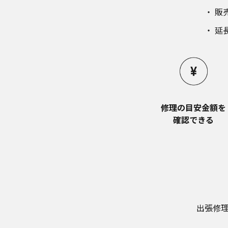
販
延
修理の目安金額を​
確認できる
出張修