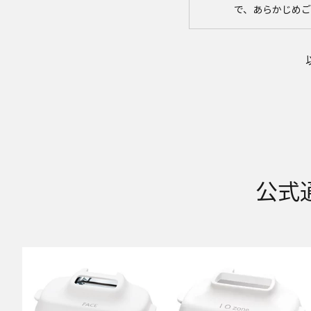
で、あらかじめ
取扱説明書の内容
取扱説明書に記
社は、お客様の
ことがあります
者に提供しませ
なお、本ウェブ
す。したがいま
サイトに公開さ
異なる場合があ
場合は、ご購入
品に同梱される
公式
版を本ウェブサ
体に同梱する取
商品には、取扱
はそれらの印刷
安全上のご注意
商品ご使用時の
ますが、本ウェ