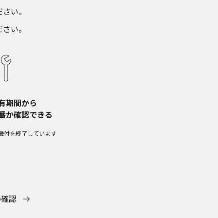
さい。​
ださい。
有期間から​
番か確認できる
受付を終了しています​
の確認