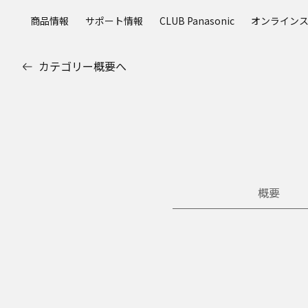
メ
商品情報
サポート情報
CLUB Panasonic
オンライン
イ
ン
コ
カテゴリー概要へ
ン
テ
ン
ツ
に
ス
キ
ッ
概要
プ