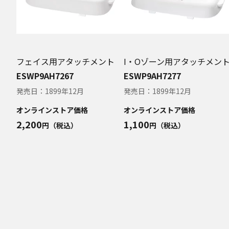
取扱説明書中に
品に関し、本ウ
ら、ご購入店、
本ウェブサイトのサ
本ウェブサイトのサ
フェイス用アタッチメント
I・Oゾーン用アタッチメン
報の損失などによる
ついてあらかじめ知
ESWP9AH7267
ESWP9AH7277
本ウェブサイトのサ
発売日：
1899年12月
発売日：
1899年12月
本ウェブサイトのサ
オンラインストア価格
オンラインストア価格
い。
2,200
1,100
円（税込）
円（税込）
お問い合わせ
取扱説明書は、商品
て、ご購入のお客様