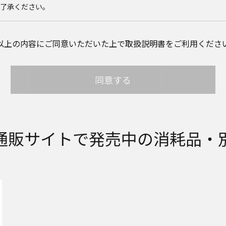
ご了承ください。
載のご相談窓口における個人情報のお取り扱いについて。パナソニック
以上の内容にご同意いただいた上で取扱説明書をご利用くださ
個人情報やご相談内容を、ご相談への対応や修理、その確認などのため
。また、個人情報を適切に管理し、修理業務を委託する場合や正当な理由
ん。お問い合わせは、ご相談された窓口にご連絡ください。
同意する
サイトに公開されている取扱説明書は、原則として商品が発売された当
して、会社名やお客様ご相談窓口の連絡先などが変更されている場合があ
れている説明書の記載内容と、お客様がお持ちの商品の仕様がその後のマ
ります。本ウェブサイトに公開されている取扱説明書の内容とお手持ちの
店、お近くの当社商品の取扱店、または当社サービス会社に直接お問い
取扱説明書が改訂されている場合、当社の選択により、予告なく、発売当
通販サイトで発売中の消耗品・
イトに掲載する場合もあります。ただし、本ウェブサイトに公開されてい
扱説明書の変更の度に修正・更新するものではありません。
説明書を補足する操作ガイドなどの印刷物が同梱されていることがあり
物は公開しておりませんことをご了承ください。
安全上のご注意については、取扱説明書に記載または別途同梱の別紙に
ブサイトでは別紙にて提供している情報は公開しておりません。