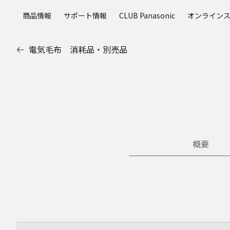
メ
商品情報
サポート情報
CLUB Panasonic
オンライン
イ
ン
コ
電気毛布 消耗品・別売品
ン
テ
ン
ツ
に
ス
キ
ッ
概要
プ