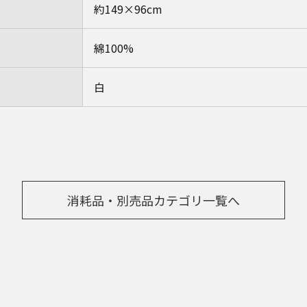
約149×96cm
綿100%
白
消耗品・別売品カテゴリ一覧へ