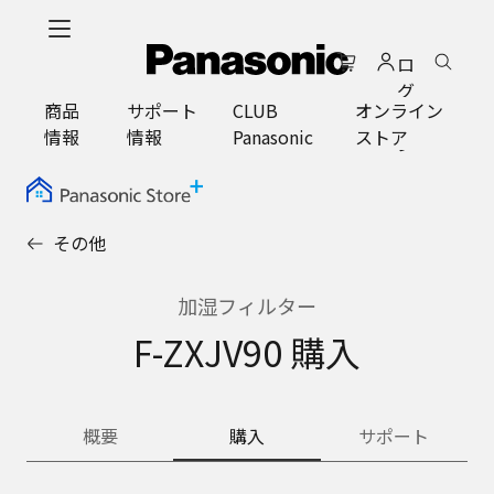
メ
イ
ロ
ン
グ
コ
商品
サポート
CLUB
オンライン
イ
ン
情報
情報
Panasonic
ストア
ン
テ
ン
ツ
に
その他
ス
キ
ッ
加湿フィルター
プ
F-ZXJV90 購入
概要
購入
サポート