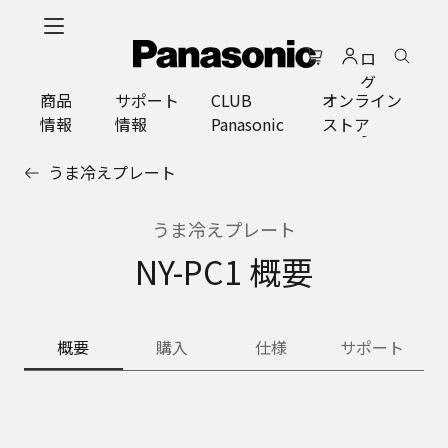
メ
イ
ロ
ン
グ
コ
商品
サポート
CLUB
オンライン
イ
ン
情報
情報
Panasonic
ストア
ン
テ
ン
うま冷えプレート
ツ
に
ス
うま冷えプレート
キ
NY-PC1 概要
ッ
プ
概要
購入
仕様
サポート