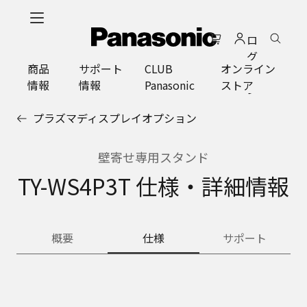
メ
イ
ロ
ン
グ
コ
商品
サポート
CLUB
オンライン
イ
ン
情報
情報
Panasonic
ストア
ン
テ
ン
プラズマディスプレイオプション
ツ
に
ス
壁寄せ専用スタンド
キ
TY-WS4P3T 仕様・詳細情報
ッ
プ
概要
仕様
サポート