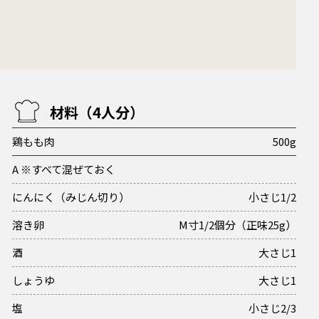
材料（4人分）
鶏もも肉
500g
A ※すべて混ぜておく
にんにく（みじん切り）
小さじ1/2
溶き卵
M寸1/2個分（正味25g）
酒
大さじ1
しょうゆ
大さじ1
塩
小さじ2/3