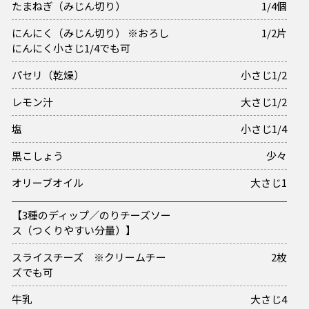
たまねぎ（みじん切り）
1/4個
にんにく（みじん切り） ※おろし
1/2片
にんにく小さじ1/4でも可
パセリ（乾燥）
小さじ1/2
レモン汁
大さじ1/2
塩
小さじ1/4
黒こしょう
少々
オリーブオイル
大さじ1
【3種のディップ／のりチーズソー
ス（つくりやすい分量）】
スライスチーズ ※クリームチー
2枚
ズでも可
牛乳
大さじ4