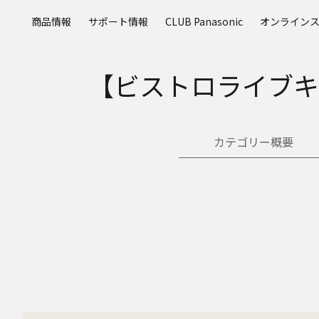
メ
商品情報
サポート情報
CLUB Panasonic
オンライン
イ
ン
コ
【ビストロライブキ
ン
テ
ン
ツ
カテゴリー概要
に
ス
キ
ッ
プ