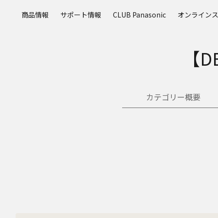
メ
商品情報
サポート情報
CLUB Panasonic
オンライン
イ
ン
コ
【D
ン
テ
ン
ツ
カテゴリー概要
に
ス
キ
ッ
プ