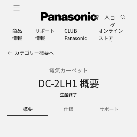
メ
イ
ロ
ン
グ
コ
商品
サポート
CLUB
オンライン
イ
ン
情報
情報
Panasonic
ストア
ン
テ
ン
カテゴリー概要へ
ツ
に
ス
電気カーペット
キ
DC-2LH1 概要
ッ
プ
生産終了
概要
仕様
サポート