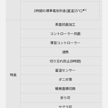
高
★1
1時間の標準電気料金(室温15℃)
中
表面抗菌加工
コントローラー抗菌
薄型コントローラー
速熱
切り忘れ防止(8時間)
室温センサー
特長
ダニ対策
暖房面積切換
折り可
ヤグラ可