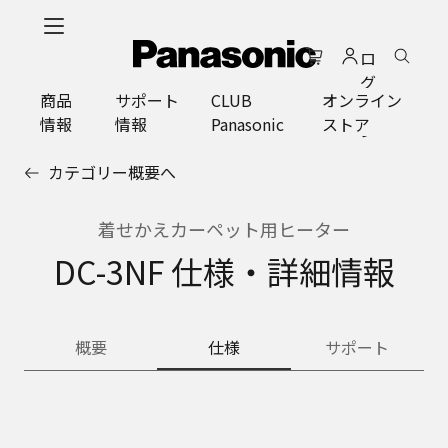
メ
イ
ロ
ン
グ
コ
商品
サポート
CLUB
オンライン
イ
ン
情報
情報
Panasonic
ストア
ン
テ
ン
カテゴリー概要へ
ツ
に
ス
着せかえカーペット用ヒーター
キ
DC-3NF 仕様・詳細情報
ッ
プ
概要
仕様
サポート