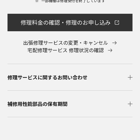
一部機種は修理受付を終了しています​
会社に直接お問い合わせください。
本ウェブサイトのサービスに係わる損害の免責
本ウェブサイトのサービスの利用、または利用できな
修理料金の確認・修理のお申し込み
かったことにより万一損害（データの破損・業務の中
断・営業情報の損失などによる損害を含む）が生じ、
たとえそのような損害の発生や第三者からの賠償請求
出張修理サービスの変更・キャンセル
の可能性があることについてあらかじめ知らされた場
宅配修理サービス 修理状況の確認
合でも、当社は一切責任を負いませんことをご了承く
ださい。
本ウェブサイトのサービスの中止、変更など
本ウェブサイトのサービスは予告なく中止、または内
修理サービスに関するお問い合わせ​
容や条件を変更する場合があります。あらかじめご了
承ください。
お問い合わせ
取扱説明書は、商品をご購入いただいたお客様のため
補修用性能部品の保有期間​
の資料です。本ウェブサイトに公開されている取扱説
明書について、ご購入のお客様以外からのお問い合わ
せにはお応えできない場合がありますことを、ご了承
ください。