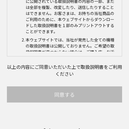
に公開されている取扱説明書の内容の一部、また
は全部を複製、改変したり、送信したりすること
はできません。お客さまは、お持ちの当社商品の
ご利用のために、本ウェブサイトからダウンロー
ドした取扱説明書を１部のみプリントアウトする
ことができます。
本ウェブサイトでは、当社が発売した全ての機種
の取扱説明書は公開しておりません。ご希望の取
扱説明書が見つからない場合は、ご購入店、お近
くの当社商品の取扱店、または当社サービス会社
に直接お問い合わせの上、ご購入いただきますよ
以上の内容にご同意いただいた上で取扱説明書をご利用
うお願いいたします。ただし、商品自体の生産中
ください
止などの理由により、当該商品につき取扱説明書
をご提供できない場合がありますので、あらかじ
めご了承ください。
同意する
本ウェブサイトに公開されている取扱説明書の対
象商品が生産中止などの理由でご購入できない場
合がありますので、あらかじめご了承ください。
取扱説明書の内容
取扱説明書に記載のご相談窓口における個人情報