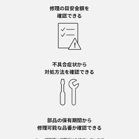
予告なく、発売当初のものに代えて、改訂版を本
ウェブサイトに掲載する場合もあります。ただ
修理の目安金額を​
し、本ウェブサイトに公開されている取扱説明書
確認できる
は、商品本体に同梱する取扱説明書の変更の度に
修正・更新するものではありません。
商品には、取扱説明書を補足する操作ガイドなど
の印刷物が同梱されていることがありますが、本
ウェブサイトではそれらの印刷物は公開しており
ませんことをご了承ください。
不具合症状から​
安全上のご注意
対処方法を確認できる
商品ご使用時の安全上のご注意については、取扱
説明書に記載または別途同梱の別紙にてお客様に
ご提供しておりますが、本ウェブサイトでは別紙
にて提供している情報は公開しておりません。
取扱説明書中に記載する安全上のご注意は、法的
規制などの変化に応じて変更する場合がありま
す。お手持ちの商品に関し、本ウェブサイトに公
部品の保有期間から​
開されている取扱説明書に記載の安全上のご注意
修理可能な品番か確認できる
についてのご質問等がありましたら、ご購入店、
お近くの当社商品の取扱店、または当社サービス