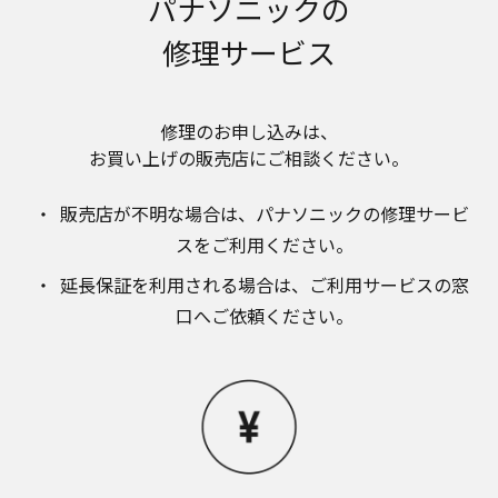
パナソニックの
のお取り扱いについて。パナソニック株式会社お
よびその関係会社は、お客様の個人情報やご相談
修理サービス
内容を、ご相談への対応や修理、その確認などの
ために利用し、その記録を残すことがあります。
また、個人情報を適切に管理し、修理業務を委託
する場合や正当な理由がある場合を除き、第三者
修理のお申し込みは、​
に提供しません。お問い合わせは、ご相談された
お買い上げの販売店にご相談ください。​
窓口にご連絡ください。
なお、本ウェブサイトに公開されている取扱説明
販売店が不明な場合は、​パナソニックの修理サービ
書は、原則として商品が発売された当初のものを
掲載しています。したがいまして、会社名やお客
スをご利用ください。​
様ご相談窓口の連絡先などが変更されている場合
延長保証を利用される場合は、​ご利用サービスの窓
があります。また、本ウェブサイトに公開されて
いる説明書の記載内容と、お客様がお持ちの商品
口へご依頼ください。
の仕様がその後のマイナーチェンジにより、異な
る場合があります。本ウェブサイトに公開されて
いる取扱説明書の内容とお手持ちの商品の仕様に
相違がある場合は、ご購入店、お近くの当社商品
の取扱店、または当社サービス会社に直接お問い
合わせください。また、商品に同梱される取扱説
明書が改訂されている場合、当社の選択により、