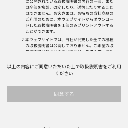
に公開されている取扱説明書の内容の一部、また
は全部を複製、改変したり、送信したりすること
はできません。お客さまは、お持ちの当社商品の
ご利用のために、本ウェブサイトからダウンロー
ドした取扱説明書を１部のみプリントアウトする
ことができます。
本ウェブサイトでは、当社が発売した全ての機種
の取扱説明書は公開しておりません。ご希望の取
扱説明書が見つからない場合は、ご購入店、お近
くの当社商品の取扱店、または当社サービス会社
に直接お問い合わせの上、ご購入いただきますよ
以上の内容にご同意いただいた上で取扱説明書をご利用
うお願いいたします。ただし、商品自体の生産中
ください
止などの理由により、当該商品につき取扱説明書
をご提供できない場合がありますので、あらかじ
めご了承ください。
同意する
本ウェブサイトに公開されている取扱説明書の対
象商品が生産中止などの理由でご購入できない場
合がありますので、あらかじめご了承ください。
取扱説明書の内容
取扱説明書に記載のご相談窓口における個人情報