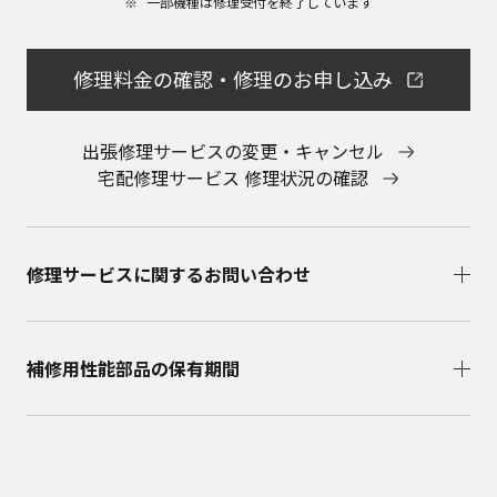
一部機種は修理受付を終了しています​
会社に直接お問い合わせください。
本ウェブサイトのサービスに係わる損害の免責
本ウェブサイトのサービスの利用、または利用できな
修理料金の確認・修理のお申し込み
かったことにより万一損害（データの破損・業務の中
断・営業情報の損失などによる損害を含む）が生じ、
たとえそのような損害の発生や第三者からの賠償請求
出張修理サービスの変更・キャンセル
の可能性があることについてあらかじめ知らされた場
宅配修理サービス 修理状況の確認
合でも、当社は一切責任を負いませんことをご了承く
ださい。
本ウェブサイトのサービスの中止、変更など
本ウェブサイトのサービスは予告なく中止、または内
修理サービスに関するお問い合わせ​
容や条件を変更する場合があります。あらかじめご了
承ください。
お問い合わせ
取扱説明書は、商品をご購入いただいたお客様のため
補修用性能部品の保有期間​
の資料です。本ウェブサイトに公開されている取扱説
明書について、ご購入のお客様以外からのお問い合わ
せにはお応えできない場合がありますことを、ご了承
ください。