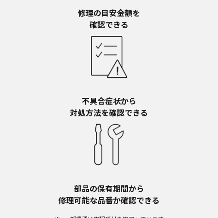
予告なく、発売当初のものに代えて、改訂版を本
ウェブサイトに掲載する場合もあります。ただ
修理の目安金額を​
し、本ウェブサイトに公開されている取扱説明書
確認できる
は、商品本体に同梱する取扱説明書の変更の度に
修正・更新するものではありません。
商品には、取扱説明書を補足する操作ガイドなど
の印刷物が同梱されていることがありますが、本
ウェブサイトではそれらの印刷物は公開しており
ませんことをご了承ください。
不具合症状から​
安全上のご注意
対処方法を確認できる
商品ご使用時の安全上のご注意については、取扱
説明書に記載または別途同梱の別紙にてお客様に
ご提供しておりますが、本ウェブサイトでは別紙
にて提供している情報は公開しておりません。
取扱説明書中に記載する安全上のご注意は、法的
規制などの変化に応じて変更する場合がありま
す。お手持ちの商品に関し、本ウェブサイトに公
部品の保有期間から​
開されている取扱説明書に記載の安全上のご注意
修理可能な品番か確認できる
についてのご質問等がありましたら、ご購入店、
お近くの当社商品の取扱店、または当社サービス