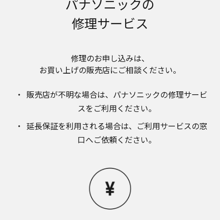
パナソニックの
のお取り扱いについて。パナソニック株式会社お
よびその関係会社は、お客様の個人情報やご相談
修理サービス
内容を、ご相談への対応や修理、その確認などの
ために利用し、その記録を残すことがあります。
また、個人情報を適切に管理し、修理業務を委託
する場合や正当な理由がある場合を除き、第三者
修理のお申し込みは、​
に提供しません。お問い合わせは、ご相談された
お買い上げの販売店にご相談ください。​
窓口にご連絡ください。
なお、本ウェブサイトに公開されている取扱説明
販売店が不明な場合は、​パナソニックの修理サービ
書は、原則として商品が発売された当初のものを
掲載しています。したがいまして、会社名やお客
スをご利用ください。​
様ご相談窓口の連絡先などが変更されている場合
延長保証を利用される場合は、​ご利用サービスの窓
があります。また、本ウェブサイトに公開されて
いる説明書の記載内容と、お客様がお持ちの商品
口へご依頼ください。
の仕様がその後のマイナーチェンジにより、異な
る場合があります。本ウェブサイトに公開されて
いる取扱説明書の内容とお手持ちの商品の仕様に
相違がある場合は、ご購入店、お近くの当社商品
の取扱店、または当社サービス会社に直接お問い
合わせください。また、商品に同梱される取扱説
明書が改訂されている場合、当社の選択により、