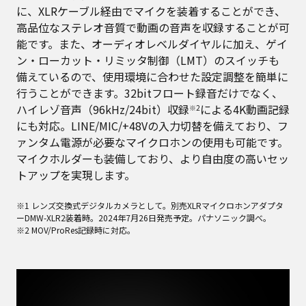
に、XLRケーブル経由でマイクを装着することができ、
高品位なステレオ音質で動画の音声を収録することが可
能です。また、オーディオレベルダイヤルに加え、ゲイ
ン・ローカット・リミッタ制御（LMT）のスイッチも
備えているので、使用環境に合わせた設定調整を簡単に
行うことができます。32bitフロート録音だけでなく、
ハイレゾ音声（96kHz/24bit）収録
による4K動画記録
※2
にも対応。LINE/MIC/+48Vの入力切替を備えており、フ
ァンタム電源が必要なマイクロホンの使用も可能です。
マイクホルダーも装備しており、より自由度の高いセッ
トアップを実現します。
※1 レンズ交換式デジタルカメラとして。別売XLRマイクロホンアダプタ
ーDMW-XLR2装着時。2024年7月26日発売予定。パナソニック調べ。
※2 MOV/ProRes記録時に対応。