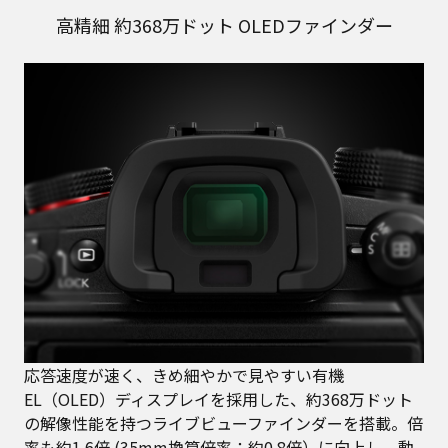
高精細 約368万ドット OLEDファインダー
応答速度が速く、きめ細やかで見やすい有機
EL（OLED）ディスプレイを採用した、約368万ドット
の解像性能を持つライブビューファインダーを搭載。倍
率も約1.6倍 (35mm換算倍率：約0.8倍）に向上し、動