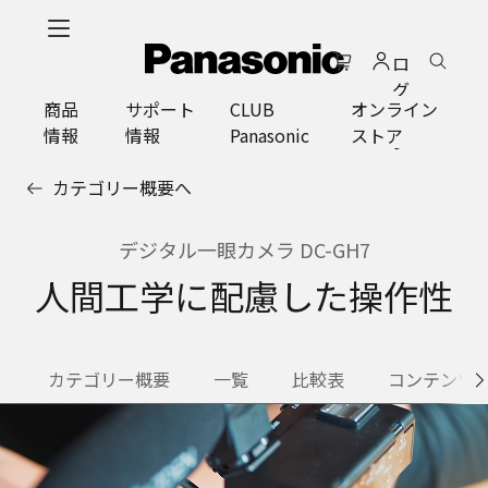
メ
イ
ロ
ン
グ
コ
商品
サポート
CLUB
オンライン
イ
ン
情報
情報
Panasonic
ストア
ン
テ
ン
カテゴリー概要へ
ツ
に
ス
デジタル一眼カメラ DC-GH7
キ
人間工学に配慮した操作性
ッ
プ
カテゴリー概要
一覧
比較表
コンテンツ