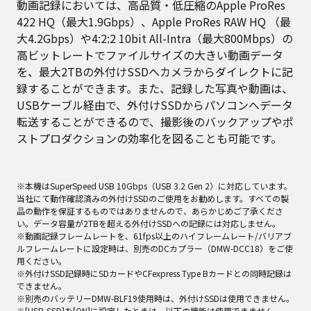
動画記録においては、高品質・低圧縮のApple ProRes
422 HQ（最大1.9Gbps）、Apple ProRes RAW HQ （最
大4.2Gbps）や4:2:2 10bit All-Intra（最大800Mbps）の
高ビットレートでファイルサイズの大きい動画データ
を、最大2TBの外付けSSDへカメラからダイレクトに記
録することができます。また、記録した写真や動画は、
USBケーブル経由で、外付けSSDからパソコンへデータ
転送することができるので、撮影後のバックアップやポ
ストプロダクションの効率化を図ることも可能です。
※本機はSuperSpeed USB 10Gbps（USB 3.2 Gen 2）に対応しています。
当社にて動作確認済みの外付けSSDのご使用をお勧めします。すべての製
品の動作を保証するものではありませんので、あらかじめご了承くださ
い。データ容量が2TBを超える外付けSSDへの記録には対応しません。
※動画記録フレームレートを、61fps以上のハイフレームレート/バリアブ
ルフレームレートに設定時は、別売のDCカプラー（DMW-DCC18）をご使
用ください。
※外付けSSD記録時にSDカードやCFexpress Type Bカードとの同時記録は
できません。
※別売のバッテリーDMW-BLF19使用時は、外付けSSDは使用できません。
※[USB-SSD]を[ON]に設定したときは、以下の機能は使用できません。