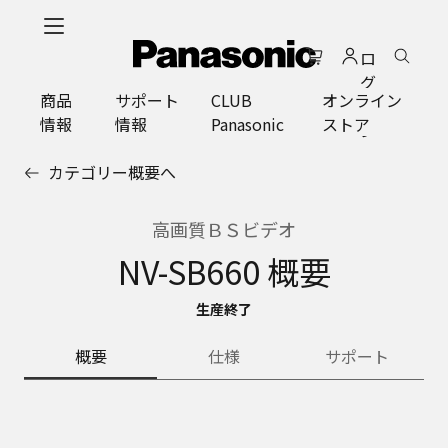
メ
イ
ロ
ン
グ
コ
商品
サポート
CLUB
オンライン
イ
ン
情報
情報
Panasonic
ストア
ン
テ
ン
カテゴリー概要へ
ツ
に
ス
高画質ＢＳビデオ
キ
NV-SB660 概要
ッ
プ
生産終了
概要
仕様
サポート