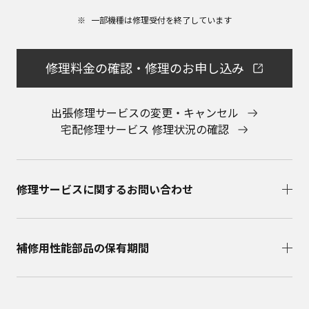
お近くの当社商品の取扱店、または当社サービス
一部機種は修理受付を終了しています​
会社に直接お問い合わせください。
本ウェブサイトのサービスに係わる損害の免責
本ウェブサイトのサービスの利用、または利用できな
修理料金の確認・修理のお申し込み
かったことにより万一損害（データの破損・業務の中
断・営業情報の損失などによる損害を含む）が生じ、
たとえそのような損害の発生や第三者からの賠償請求
出張修理サービスの変更・キャンセル
の可能性があることについてあらかじめ知らされた場
宅配修理サービス 修理状況の確認
合でも、当社は一切責任を負いませんことをご了承く
ださい。
本ウェブサイトのサービスの中止、変更など
本ウェブサイトのサービスは予告なく中止、または内
修理サービスに関するお問い合わせ​
容や条件を変更する場合があります。あらかじめご了
承ください。
お問い合わせ
取扱説明書は、商品をご購入いただいたお客様のため
補修用性能部品の保有期間​
の資料です。本ウェブサイトに公開されている取扱説
明書について、ご購入のお客様以外からのお問い合わ
せにはお応えできない場合がありますことを、ご了承
ください。