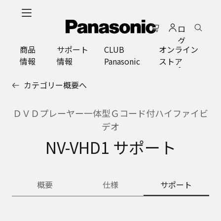
メ
イ
ロ
ン
グ
コ
商品
サポート
CLUB
オンライン
イ
ン
情報
情報
Panasonic
ストア
ン
テ
ン
カテゴリー概要へ
ツ
に
ス
ＤＶＤプレーヤー一体型Ｇコード付ハイファイビ
キ
デオ
ッ
NV-VHD1 サポート
プ
概要
仕様
サポート