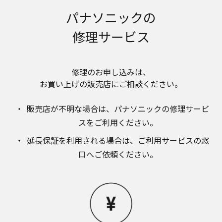
取扱説明書に記載のご相談窓口における個人情報
パナソニックの
のお取り扱いについて。パナソニック株式会社お
よびその関係会社は、お客様の個人情報やご相談
修理サービス
内容を、ご相談への対応や修理、その確認などの
ために利用し、その記録を残すことがあります。
また、個人情報を適切に管理し、修理業務を委託
する場合や正当な理由がある場合を除き、第三者
修理のお申し込みは、​
に提供しません。お問い合わせは、ご相談された
お買い上げの販売店にご相談ください。​
窓口にご連絡ください。
なお、本ウェブサイトに公開されている取扱説明
販売店が不明な場合は、​パナソニックの修理サービ
書は、原則として商品が発売された当初のものを
掲載しています。したがいまして、会社名やお客
スをご利用ください。​
様ご相談窓口の連絡先などが変更されている場合
延長保証を利用される場合は、​ご利用サービスの窓
があります。また、本ウェブサイトに公開されて
いる説明書の記載内容と、お客様がお持ちの商品
口へご依頼ください。
の仕様がその後のマイナーチェンジにより、異な
る場合があります。本ウェブサイトに公開されて
いる取扱説明書の内容とお手持ちの商品の仕様に
相違がある場合は、ご購入店、お近くの当社商品
の取扱店、または当社サービス会社に直接お問い
合わせください。また、商品に同梱される取扱説