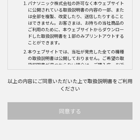
パナソニック株式会社の許可なく本ウェブサイト
に公開されている取扱説明書の内容の一部、また
は全部を複製、改変したり、送信したりすること
はできません。お客さまは、お持ちの当社商品の
ご利用のために、本ウェブサイトからダウンロー
ドした取扱説明書を１部のみプリントアウトする
ことができます。
本ウェブサイトでは、当社が発売した全ての機種
の取扱説明書は公開しておりません。ご希望の取
扱説明書が見つからない場合は、ご購入店、お近
くの当社商品の取扱店、または当社サービス会社
に直接お問い合わせの上、ご購入いただきますよ
以上の内容にご同意いただいた上で取扱説明書をご利用
うお願いいたします。ただし、商品自体の生産中
ください
止などの理由により、当該商品につき取扱説明書
をご提供できない場合がありますので、あらかじ
めご了承ください。
同意する
本ウェブサイトに公開されている取扱説明書の対
象商品が生産中止などの理由でご購入できない場
合がありますので、あらかじめご了承ください。
取扱説明書の内容