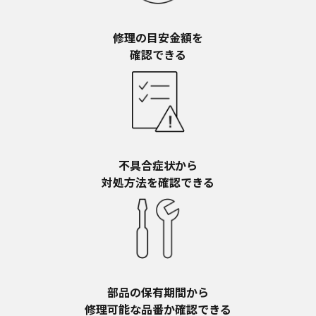
明書が改訂されている場合、当社の選択により、
予告なく、発売当初のものに代えて、改訂版を本
ウェブサイトに掲載する場合もあります。ただ
修理の目安金額を​
し、本ウェブサイトに公開されている取扱説明書
確認できる
は、商品本体に同梱する取扱説明書の変更の度に
修正・更新するものではありません。
商品には、取扱説明書を補足する操作ガイドなど
の印刷物が同梱されていることがありますが、本
ウェブサイトではそれらの印刷物は公開しており
ませんことをご了承ください。
不具合症状から​
安全上のご注意
対処方法を確認できる
商品ご使用時の安全上のご注意については、取扱
説明書に記載または別途同梱の別紙にてお客様に
ご提供しておりますが、本ウェブサイトでは別紙
にて提供している情報は公開しておりません。
取扱説明書中に記載する安全上のご注意は、法的
規制などの変化に応じて変更する場合がありま
す。お手持ちの商品に関し、本ウェブサイトに公
部品の保有期間から​
開されている取扱説明書に記載の安全上のご注意
修理可能な品番か確認できる
についてのご質問等がありましたら、ご購入店、