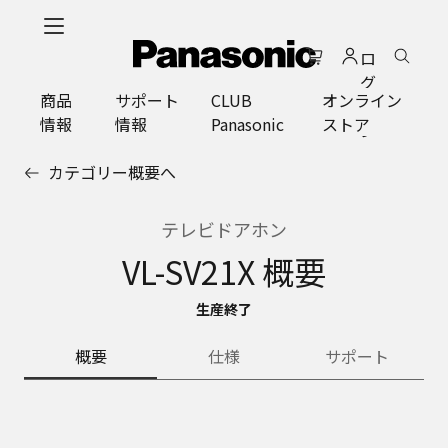
メ
イ
ロ
ン
グ
コ
商品
サポート
CLUB
オンライン
イ
ン
情報
情報
Panasonic
ストア
ン
テ
ン
カテゴリー概要へ
ツ
に
ス
テレビドアホン
キ
VL-SV21X 概要
ッ
プ
生産終了
概要
仕様
サポート