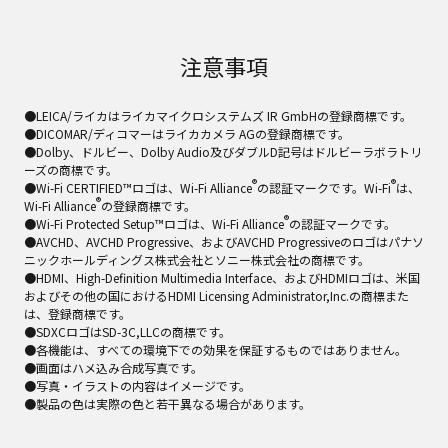
注意事項
●LEICA/ライカはライカマイクロシステムズ IR GmbHの登録商標です。
●DICOMAR/ディコマーはライカカメラ AGの登録商標です。
●Dolby、ドルビー、Dolby Audio及びダブルD記号はドルビーラボラトリ
ーズの商標です。
®
®
●Wi-Fi CERTIFIED™ロゴは、Wi-Fi Alliance
の認証マークです。Wi-Fi
は、
®
Wi-Fi Alliance
の登録商標です。
®
●Wi-Fi Protected Setup™ロゴは、Wi-Fi Alliance
の認証マークです。
●AVCHD、AVCHD Progressive、およびAVCHD Progressiveのロゴはパナソ
ニックホールディングス株式会社とソニー株式会社の商標です。
●HDMI、High-Definition Multimedia Interface、およびHDMIロゴは、米国
およびその他の国におけるHDMI Licensing Administrator,Inc.の商標また
は、登録商標です。
●SDXCロゴはSD-3C,LLCの商標です。
●各機能は、すべての環境下での効果を保証するものではありません。
●画面はハメ込み合成写真です。
●写真・イラストの内容はイメージです。
●製品の色は実際の色と若干異なる場合があります。