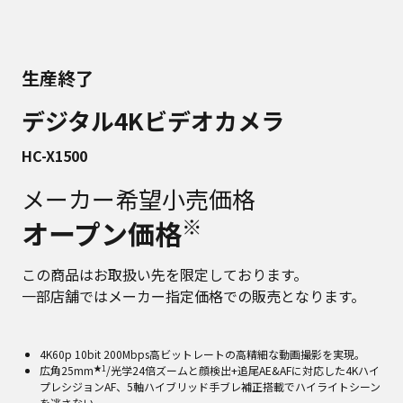
生産終了
デジタル4Kビデオカメラ
HC-X1500
メーカー希望小売価格
※
オープン価格
この商品はお取扱い先を限定しております。
一部店舗ではメーカー指定価格での販売となります。
4K60p 10bit 200Mbps高ビットレートの高精細な動画撮影を実現。
★1
広角25mm
/光学24倍ズームと顔検出+追尾AE&AFに対応した4Kハイ
プレシジョンAF、5軸ハイブリッド手ブレ補正搭載でハイライトシーン
を逃さない。