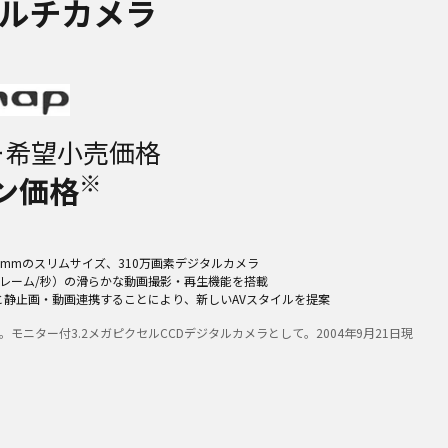
ルチカメラ
ー希望小売価格
※
ン価格
.9mmのスリムサイズ、310万画素デジタルカメラ
0フレーム/秒）の滑らかな動画撮影・再生機能を搭載
IGAと静止画・動画連携することにより、新しいAVスタイルを提案
部。モニター付3.2メガピクセルCCDデジタルカメラとして。2004年9月21日現