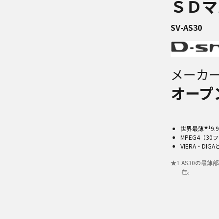
ＳＤマ
SV-AS30
メーカ
オープ
★1
世界最薄
9
MPEG4（3
VIERA・D
★
1
AS30の最薄
在。