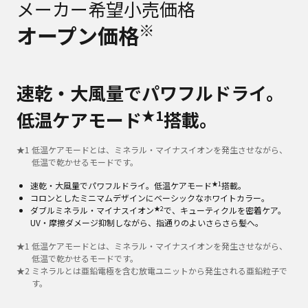
メーカー希望小売価格
※
オープン価格
速乾・大風量でパワフルドライ。
★1
低温ケアモード
搭載。
★
1
低温ケアモードとは、ミネラル・マイナスイオンを発生させながら、
低温で乾かせるモードです。
★1
速乾・大風量でパワフルドライ。低温ケアモード
搭載。
コロンとしたミニマムデザインにベーシックなホワイトカラー。
★2
ダブルミネラル・マイナスイオン
で、キューティクルを密着ケア。
UV・摩擦ダメージ抑制しながら、指通りのよいさらさら髪へ。
★
1
低温ケアモードとは、ミネラル・マイナスイオンを発生させながら、
低温で乾かせるモードです。
★
2
ミネラルとは亜鉛電極を含む放電ユニットから発生される亜鉛粒子で
す。