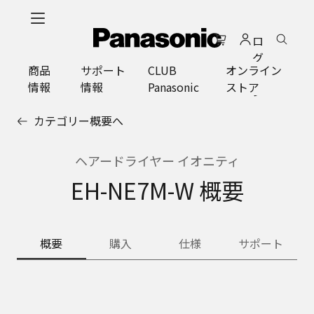
メ
イ
ロ
ン
グ
コ
商品
サポート
CLUB
オンライン
イ
ン
情報
情報
Panasonic
ストア
ン
テ
ン
カテゴリー概要へ
ツ
に
ス
ヘアードライヤー イオニティ
キ
EH-NE7M-W 概要
ッ
プ
概要
購入
仕様
サポート