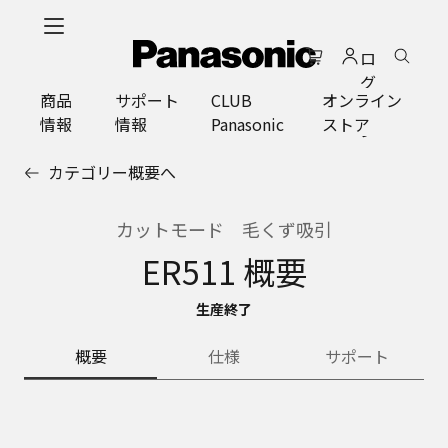
メ
イ
ロ
ン
グ
コ
商品
サポート
CLUB
オンライン
イ
ン
情報
情報
Panasonic
ストア
ン
テ
ン
カテゴリー概要へ
ツ
に
ス
カットモード 毛くず吸引
キ
ER511 概要
ッ
プ
生産終了
概要
仕様
サポート