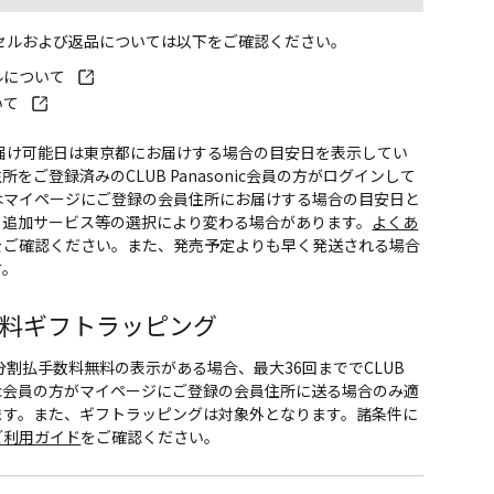
ンセルおよび返品については以下をご確認ください。
ルについて
いて
お届け可能日は東京都にお届けする場合の目安日を表示してい
所をご登録済みのCLUB Panasonic会員の方がログインして
はマイページにご登録の会員住所にお届けする場合の目安日と
。追加サービス等の選択により変わる場合があります。
よくあ
をご確認ください。また、発売予定よりも早く発送される場合
す。
料
ギフトラッピング
CS分割払手数料無料の表示がある場合、最大36回まででCLUB
onic会員の方がマイページにご登録の会員住所に送る場合のみ適
ます。また、ギフトラッピングは対象外となります。諸条件に
ご利用ガイド
をご確認ください。