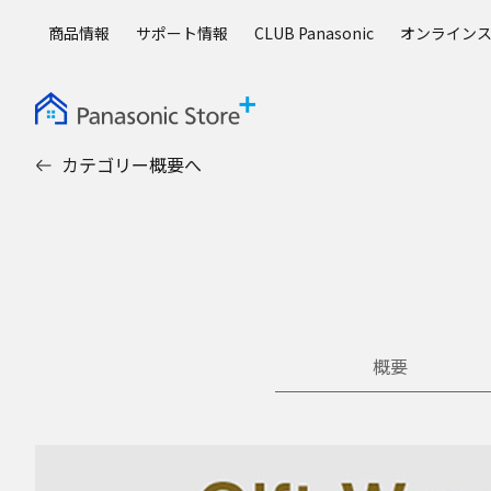
メ
商品情報
サポート情報
CLUB Panasonic
オンライン
イ
ン
コ
ン
テ
カテゴリー概要へ
ン
ツ
に
ス
キ
ッ
プ
概要