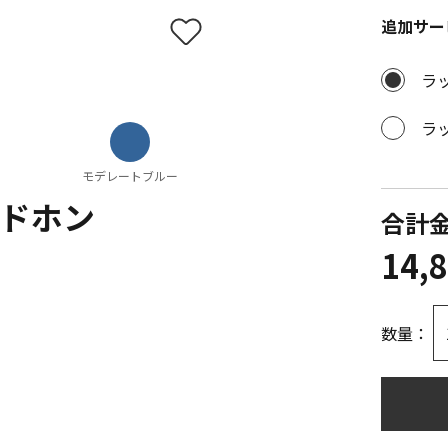
追加サー
ラ
ラ
モデレートブルー
ドホン
合計
14,
数量：