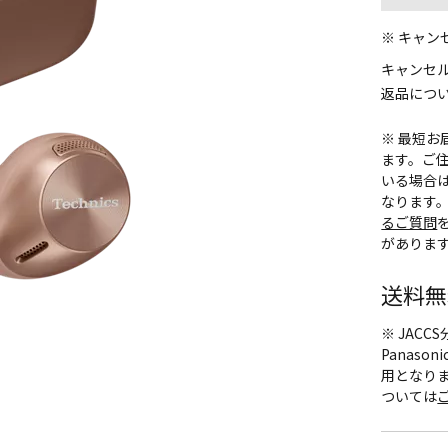
※ キャ
キャンセ
返品につ
※ 最短
ます。ご住
いる場合
なります
るご質問
がありま
送料無
※ JAC
Panas
用となり
ついては