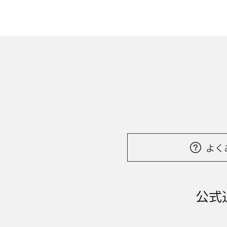
よく
公式