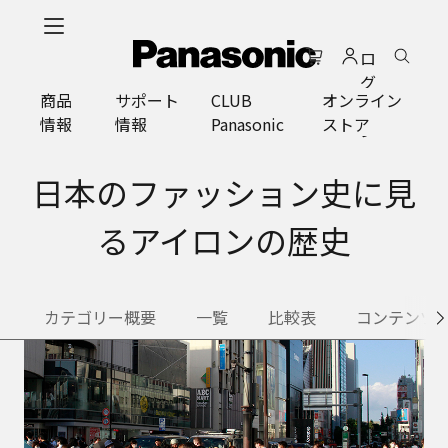
メ
イ
ロ
ン
グ
コ
商品
サポート
CLUB
オンライン
イ
ン
情報
情報
Panasonic
ストア
ン
テ
ン
ツ
日本のファッション史に見
に
ス
るアイロンの歴史
キ
ッ
プ
カテゴリー概要
一覧
比較表
コンテンツ