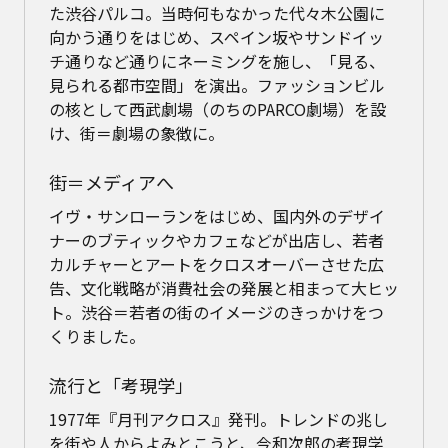
た渋谷パルコ。当時何もなかった代々木公園に
向かう通りをはじめ、スペイン坂やサンドイッ
チ通りなど通りにネーミングを施し、「見る、
見られる都市空間」を演出。ファッションビル
の核として西武劇場（のちのPARCO劇場）を設
け、街＝劇場の象徴に。
街＝メディアへ
イヴ・サンローランをはじめ、国内外のデザイ
ナーのブティックやカフェなどが出店し、若者
カルチャーとアートをクロスオーバーさせた広
告、文化戦略が消費社会の発展と相まって大ヒッ
ト。渋谷＝若者の街のイメージのきっかけをつ
くりました。
流行と「考現学」
1977年『月刊アクロス』発刊。トレンドの兆し
を街や人からよみとこうと、今和次郎の考現学