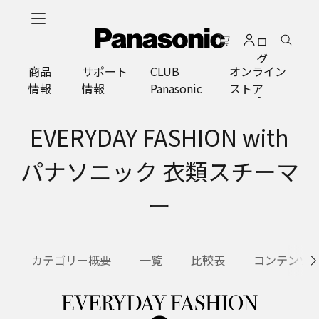
メ
イ
ロ
ン
グ
コ
商品
サポート
CLUB
オンライン
イ
ン
情報
情報
Panasonic
ストア
ン
テ
ン
ツ
EVERYDAY FASHION with
に
ス
パナソニック 衣類スチーマ
キ
ッ
ー
プ
カテゴリー概要
一覧
比較表
コンテンツ