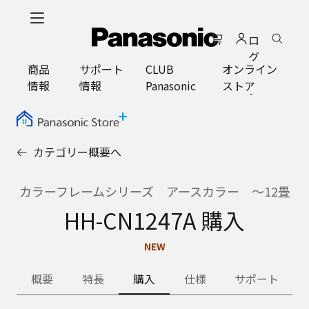
メ
イ
ロ
ン
グ
コ
商品
サポート
CLUB
オンライン
イ
ン
情報
情報
Panasonic
ストア
ン
テ
ン
ツ
に
カテゴリー概要へ
ス
キ
ッ
カラーフレームシリーズ アースカラー ～12畳
プ
HH-CN1247A 購入
NEW
概要
特長
購入
仕様
サポート