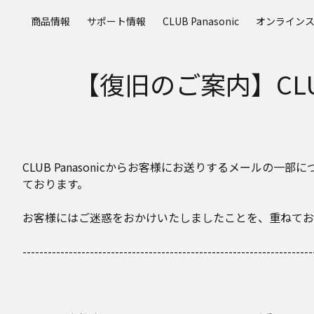
メ
商品情報
サポート情報
CLUB Panasonic
オンライン
イ
ン
コ
【復旧のご案内】CLU
ン
テ
ン
ツ
に
ス
CLUB Panasonicからお客様にお送りするメール
キ
ております。
ッ
プ
お客様にはご迷惑をおかけいたしましたことを、重ねてお
---------------------------------------------------------------------