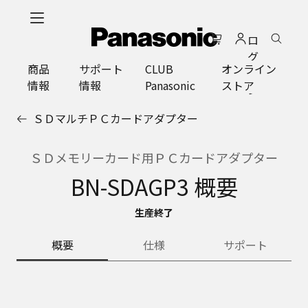
メ
イ
ロ
ン
グ
コ
商品
サポート
CLUB
オンライン
イ
ン
情報
情報
Panasonic
ストア
ン
テ
ン
ＳＤマルチＰＣカードアダプター
ツ
に
ス
ＳＤメモリーカード用ＰＣカードアダプター
キ
BN-SDAGP3 概要
ッ
プ
生産終了
概要
仕様
サポート