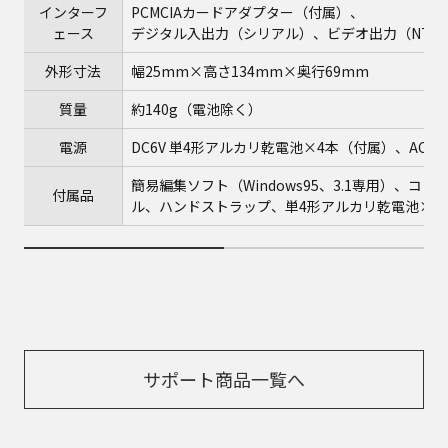
インターフ
PCMCIAカードアダプター（付属）、
ェース
デジタル入出力（シリアル）、ビデオ出力（NTSC
外形寸法
幅25mm×高さ134mm×奥行69mm
質量
約140g（電池除く）
電源
DC6V 単4形アルカリ乾電池×4本（付属）、AC100
簡易編集ソフト（Windows95、3.1専用）、コ
付属品
ル、ハンドストラップ、単4形アルカリ乾電池×4
サポート商品一覧へ