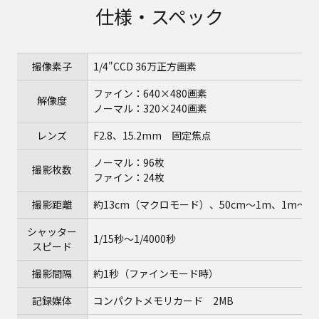
仕様・スペック
撮像素子
1/4"CCD 36万正方画素
ファイン：640×480画素
解像度
ノーマル：320×240画素
レンズ
F2.8、15.2mm 固定焦点
ノーマル：96枚
撮影枚数
ファイン：24枚
撮影距離
約13cm（マクロモード）、50cm～1m、1m～∞
シャッター
1/15秒～1/4000秒
スピード
撮影間隔
約1秒（ファインモード時）
記録媒体
コンパクトメモリカード 2MB