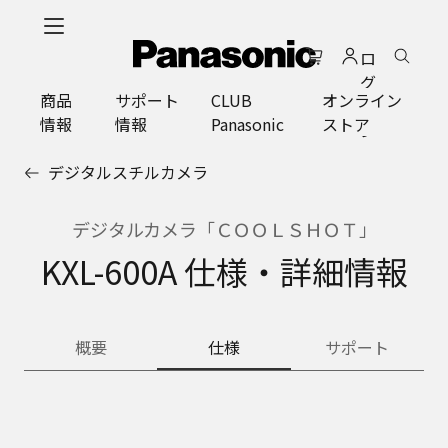
メ
イ
ロ
ン
グ
コ
商品
サポート
CLUB
オンライン
イ
ン
情報
情報
Panasonic
ストア
ン
テ
ン
デジタルスチルカメラ
ツ
に
ス
デジタルカメラ「ＣＯＯＬＳＨＯＴ」
キ
KXL-600A 仕様・詳細情報
ッ
プ
概要
仕様
サポート