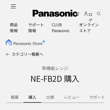
メ
イ
ロ
ン
グ
コ
商品
サポート
CLUB
オンライン
イ
ン
情報
情報
Panasonic
ストア
ン
テ
ン
ツ
に
カテゴリー概要へ
ス
キ
ッ
単機能レンジ
プ
NE-FB2D 購入
概要
購入
仕様
レビュー
サポート