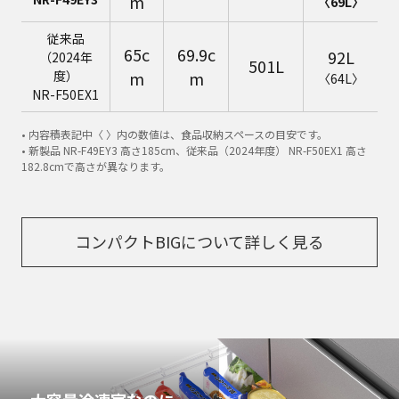
m
〈69L〉
従来品
65c
69.9c
92L
（2024年
501L
度）
m
m
〈64L〉
NR-F50EX1
• 内容積表記中〈 〉内の数値は、食品収納スペースの目安です。
• 新製品 NR-F49EY3 高さ185cm、従来品（2024年度） NR-F50EX1 高さ
182.8cmで高さが異なります。
コンパクトBIGについて詳しく見る