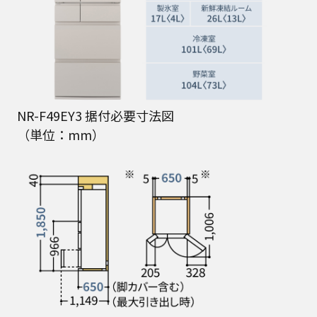
• 内容積表記中〈 〉内の数値は、食品収納スペースの目安です。
• 設置条件により若干異なることがありますので、10mm程度余裕をとっ
てください。
※壁ぎわに設置され、冷蔵室ドアが十分あけられないときは壁から15mm
以上のスペースが必要です。
グリーン購入法適合商品
2021年 省エネ基準達成率
100%
年間消費電力量(50/60Hz)
279kWh/年
15年新測定方法(JIS C 9801-
※4