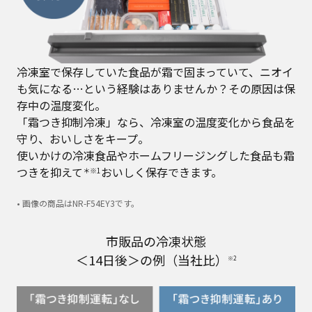
冷凍室で保存していた食品が霜で固まっていて、ニオイ
も気になる…という経験はありませんか？その原因は保
存中の温度変化。
「霜つき抑制冷凍」なら、冷凍室の温度変化から食品を
守り、おいしさをキープ。
使いかけの冷凍食品やホームフリージングした食品も霜
つきを抑えて
おいしく保存できます。
＊※1
• 画像の商品はNR-F54EY3です。
市販品の冷凍状態
＜14日後＞の例（当社比）
※2