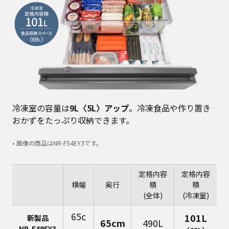
冷凍室の容量は
9L〈5L〉アップ
。冷凍食品や作り置き
おかずをたっぷり収納できます。
• 画像の商品はNR-F54EY3です。
定格内容
定格内容
横幅
奥行
積
積
(全体)
(冷凍室)
65c
101L
新製品
65cm
490L
NR-F49EY3