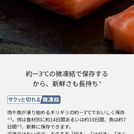
約ー3℃の微凍結で保存する
から、新鮮さも長持ち
＊
肉や魚が凍り始めるギリギリの約－3℃でおいしく保存
。肉は食材別に約14日間あるいは約10日間、魚は約7
※3
日間
、新鮮に保存できます。
※3
冷凍ではないので、そのまま「切る」「はがす」「すく