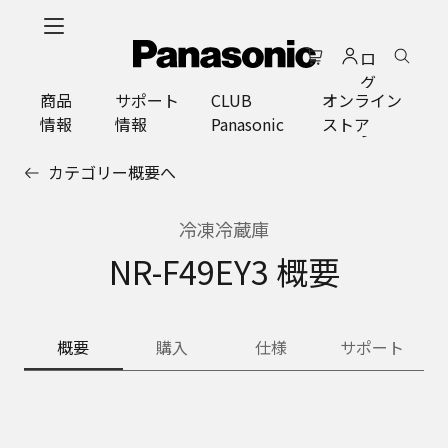
メ
イ
ロ
ン
グ
コ
商品
サポート
CLUB
オンライン
イ
ン
情報
情報
Panasonic
ストア
ン
テ
ン
カテゴリー概要へ
ツ
に
ス
冷凍冷蔵庫
キ
NR-F49EY3 概要
ッ
プ
概要
購入
仕様
サポート