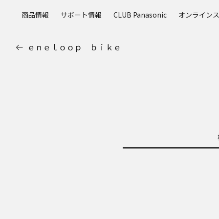
メ
商品情報
サポート情報
CLUB Panasonic
オンライン
イ
ン
コ
ｅｎｅｌｏｏｐ ｂｉｋｅ
ン
テ
ン
ツ
に
ス
キ
ッ
プ