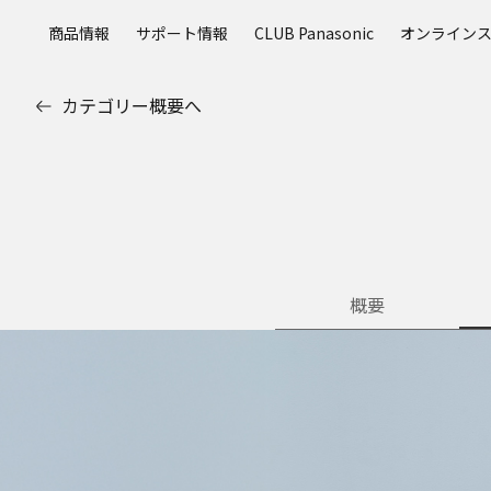
メ
商品情報
サポート情報
CLUB Panasonic
オンライン
イ
ン
コ
カテゴリー概要へ
ン
テ
ン
ツ
に
ス
キ
ッ
概要
プ