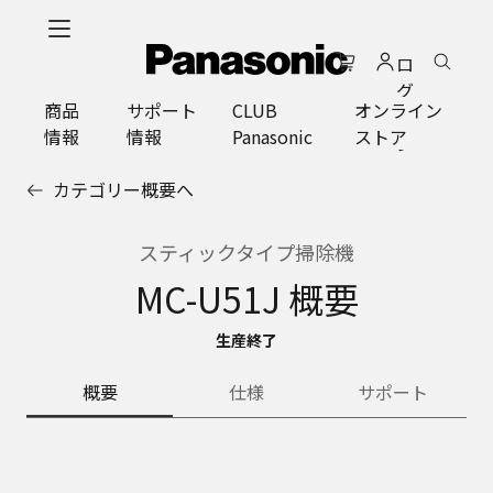
メ
イ
ロ
ン
グ
コ
商品
サポート
CLUB
オンライン
イ
ン
情報
情報
Panasonic
ストア
ン
テ
ン
カテゴリー概要へ
ツ
に
ス
スティックタイプ掃除機
キ
MC-U51J 概要
ッ
プ
生産終了
概要
仕様
サポート