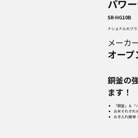
パワー
SR-HG10B
ナショナルのブラ
メーカ
オープ
銅釜の
ます！
「銅釜」＆「
お米それぞれ
お手入れ簡単