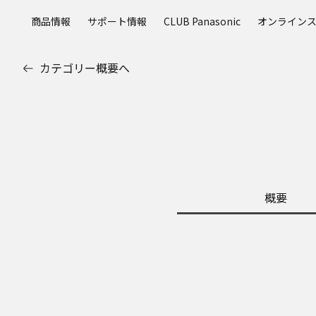
メ
商品情報
サポート情報
CLUB Panasonic
オンライン
イ
ン
コ
カテゴリー概要へ
ン
テ
ン
ツ
に
ス
キ
ッ
概要
プ