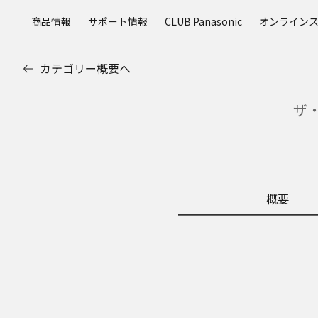
メ
商品情報
サポート情報
CLUB Panasonic
オンライン
イ
ン
コ
カテゴリー概要へ
ン
テ
ザ
ン
ツ
に
ス
キ
ッ
概要
プ