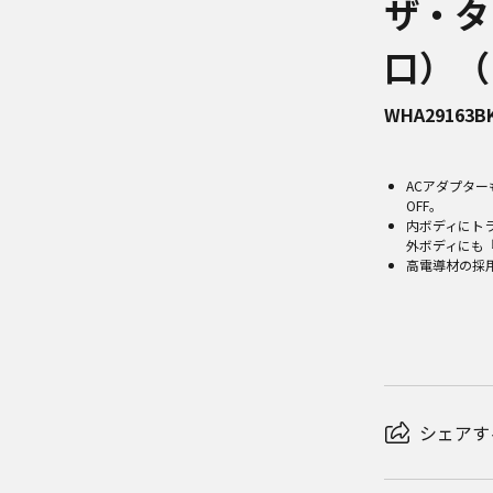
ザ・タ
口）（
WHA29163B
ACアダプター
OFF。
内ボディにト
外ボディにも
高電導材の採
シェアす