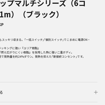
ップマルチシリーズ（6コ
1m）（ブラック）
KP
もスッキリ収まる。｢一括スイッチ｣｢個別スイッチ｣でこまめに電源ON・
ラッキングに強い『ユリア樹脂』
『燃え広がりにくい樹脂』を採用した熱に強い二重ボディ。
用で発熱量を約24%ダウン。発熱を抑えた｢新接続コンセント｣です。
る