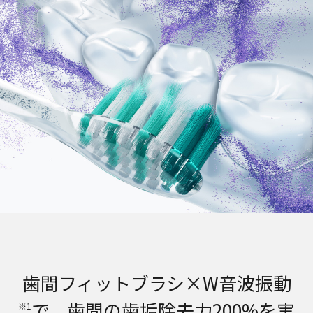
歯間フィットブラシ×W音波振動
で、歯間の歯垢除去力200%を実
※1