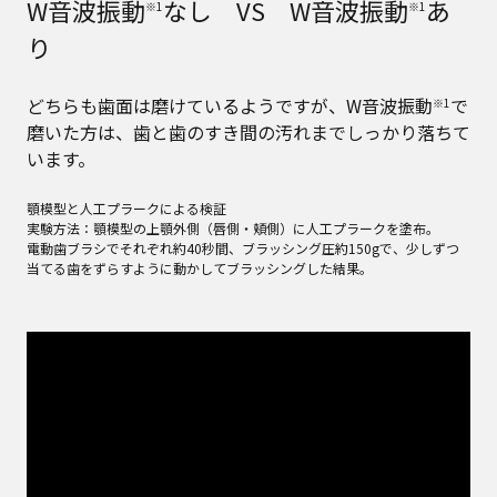
W音波振動
なし VS W音波振動
あ
※1
※1
り
どちらも歯面は磨けているようですが、W音波振動
で
※1
磨いた方は、歯と歯のすき間の汚れまでしっかり落ちて
います。
顎模型と人工プラークによる検証
実験方法：顎模型の上顎外側（唇側・頬側）に人工プラークを塗布。
電動歯ブラシでそれぞれ約40秒間、ブラッシング圧約150gで、少しずつ
当てる歯をずらすように動かしてブラッシングした結果。