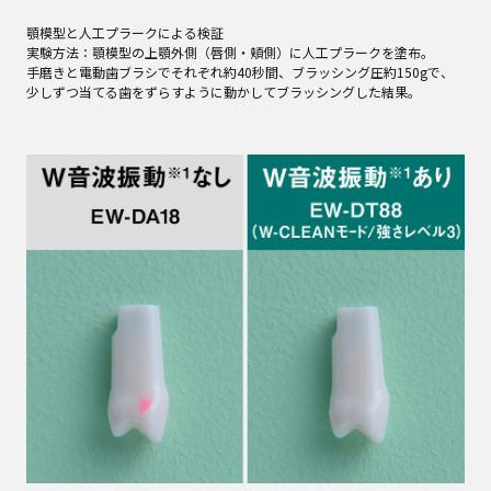
顎模型と人工プラークによる検証
実験方法：顎模型の上顎外側（唇側・頬側）に人工プラークを塗布。
手磨きと電動歯ブラシでそれぞれ約40秒間、ブラッシング圧約150gで、
少しずつ当てる歯をずらすように動かしてブラッシングした結果。