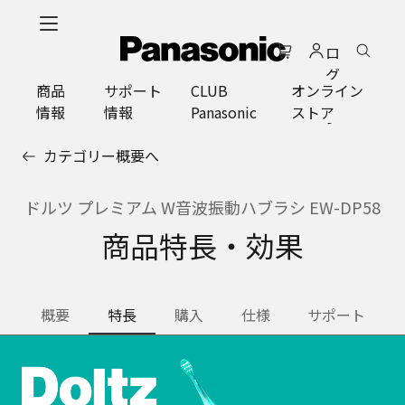
メ
イ
ロ
ン
グ
コ
商品
サポート
CLUB
オンライン
イ
ン
情報
情報
Panasonic
ストア
ン
テ
ン
カテゴリー概要へ
ツ
に
ス
ドルツ プレミアム W音波振動ハブラシ EW-DP58
キ
商品特長・効果
ッ
プ
概要
特長
購入
仕様
サポート