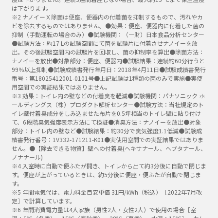
は下がります。
※2 ナノイーＸ除菌は便座、便器内の付着菌を抑制するもので、汚れやカ
ビを除去するものではありません。●効果：便座、便器内に付着した菌の
抑制（手動運転の場合のみ）●試験機関：（一財）日本食品分析センター
●試験方法：約17 Lの試験空間にて菌を試験片に付着させナノイーを放
出。その後試験空間内の試験片を回収し、菌の抑制率を算出●除菌方法：
ナノイーを放出●対象部分：便座、便器内●試験結果：連続約60分行うと
99％以上抑制●試験成績書発行年月日：2018年4月11日●試験成績書発行
番号：第18025412001-0101号●上記試験は1種類の菌のみで実施●実使
用空間での実証結果ではありません。
※3 効果：トイレ内の壁などの付着臭を軽減●試験機関：パナソニック ホ
ールディングス（株）プロダクト解析センター●試験方法：当社規定のト
イレ壁付着臭成分をしみ込ませた布片を0.5坪相当のトイレ壁に貼り付け
て、6段階臭気強度表示方法にて検証●消臭方法：ナノイーを放出●対象
部分：トイレ内の壁など●試験結果：約30分で臭気強度1.1低減●試験成
績書発行番号：1V332-171211-K01●実使用空間での実証結果ではありま
せん。●【除去できる物質】壁への付着臭(ヘキサナール、ヘプタナール、
ノナナール)
※4 入室時に自動で便ふたが開き、トイレから出て約3分後に自動で閉じま
す。便座が上がっているときは、約5分後に便座・便ふたが自動で閉じま
す。
※5 年間電気代は、電力料金目安単価 31円/kWh（税込）［2022年7月改
定］で計算しています。
※6 年間消費電力量は4人家族（男性2人・女性2人）で使用の場合［室