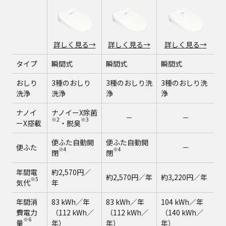
詳しく見る→
詳しく見る→
詳しく見る→
タイプ
瞬間式
瞬間式
瞬間式
おしり
3種のおしり
3種のおしり洗
3種のおしり洗
洗浄
洗浄
浄
浄
ナノイ
ナノイーX除菌
－
－
※2
※3
ーX搭載
・脱臭
便ふた自動開
便ふた自動開
便ふた
－
※4
※4
閉
閉
年間電
約2,570円／
約2,570円／年
約3,220円／年
※5
気代
年
年間消
83 kWh／年
83 kWh／年
104 kWh／年
費電力
（112 kWh／
（112 kWh／
（140 kWh／
※6
量
年）
年）
年）