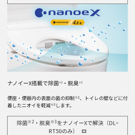
ナノイーX搭載で除菌
・脱臭
※2
※3
便座・便器内の表面の菌の抑制
、トイレの壁などに付
※2
着したニオイを軽減
します。
※3
※2
※3
除菌
・脱臭
をナノイーXで解決（DLｰ
RT50のみ）