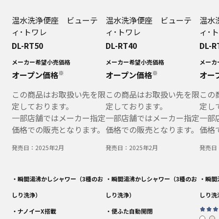
温水洗浄便座 ビューテ
温水洗浄便座 ビューテ
温水
ィ･トワレ
ィ･トワレ
ィ･
DL-RT50
DL-RT40
DL-R
メーカー希望小売価格
メーカー希望小売価格
メーカ
※
※
オープン価格
オープン価格
オー
この商品はお取扱い先を限
この商品はお取扱い先を限
この
定しております。
定しております。
定し
一部店舗ではメーカー指定
一部店舗ではメーカー指定
一部
価格での販売となります。
価格での販売となります。
価格
発売日：
2025年2月
発売日：
2025年2月
発売日
・瞬間湯沸かしシャワー（3種のお
・瞬間湯沸かしシャワー（3種のお
・瞬間
しり洗浄）
しり洗浄）
しり洗
・ナノイーX搭載
・便ふた自動開閉