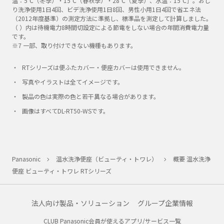
温：5℃（冬季）・15℃（春秋季）・28℃（夏季）、水温：15℃］。おし
り洗浄使用1日4回、ビデ洗浄使用1日8回、男性小用1日4回で省エネ法
（2012年度基準）の測定方法に準拠し、標準品を測定して計算しました。
（ ）内は待機電力8時間切設定による節電をしない場合の年間消費電力量
です。
※7 一部、取り付けできない機種もあります。
RTシリーズは便ふたカバー・便座カバーは使用できません。
写真やイラストは全てイメージです。
製品の色は実際の色と若干異なる場合があります。
画像はすべてDL-RT50-WSです。
Panasonic
温水洗浄便座（ビューティ・トワレ）
概要 温水洗浄
便座 ビューティ・トワレ RTシリーズ
法人向け製品・ソリューション
グループ企業情報
CLUB Panasonic会員が使えるアプリ/サービス一覧