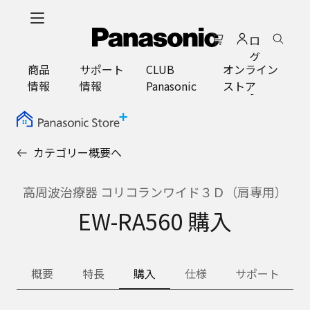
メ
イ
ロ
ン
グ
コ
商品
サポート
CLUB
オンライン
イ
ン
情報
情報
Panasonic
ストア
ン
テ
ン
ツ
に
カテゴリー概要へ
ス
キ
ッ
高周波治療器 コリコランワイド３Ｄ（肩専用）
プ
EW-RA560 購入
概要
特長
購入
仕様
サポート